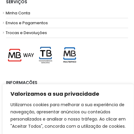
SERVIÇOS
Minha Conta
Envios e Pagamentos
Trocas e Devoluções
INFORMAÇÕES
Valorizamos a sua privacidade
Termos e Condições
Política de Privacidade
Utilizamos cookies para melhorar a sua experiência de
navegação, apresentar anúncios ou conteúdos
Resolução de Litígios
personalizados e analisar o nosso tráfego. Ao clicar em
"Aceitar Todos", concorda com a utilização de cookies.