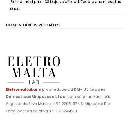
Ruleta móvil para iOS baja volatilidad: Todo lo que necesitas
saber
COMENTÁRIOS RECENTES
EletromaltaLar
é propriedade da
DM- Utilidades
Domésticas Unipessoal, Lda
, com sede na Rua João
Augusto da Silva Martins, nº19 2205-574 S. Miguel do Rio
Torto, pessoa coletiva nº PT515244201