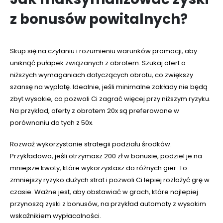
z bonusów powitalnych?
Skup się na czytaniu i rozumieniu warunków promocji, aby
uniknąć pułapek związanych z obrotem. Szukaj ofert o
niższych wymaganiach dotyczących obrotu, co zwiększy
szansę na wypłatę. Idealnie, jeśli minimalne zakłady nie będą
zbyt wysokie, co pozwoli Ci zagrać więcej przy niższym ryzyku.
Na przykład, oferty z obrotem 20x są preferowane w
porównaniu do tych z 50x.
Rozważ wykorzystanie strategii podziału środków.
Przykładowo, jeśli otrzymasz 200 zł w bonusie, podziel je na
mniejsze kwoty, które wykorzystasz do różnych gier. To
zmniejszy ryzyko dużych strat i pozwoli Ci lepiej rozłożyć grę w
czasie. Ważne jest, aby obstawiać w grach, które najlepiej
przynoszą zyski z bonusów, na przykład automaty z wysokim
wskaźnikiem wypłacalności.