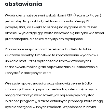
obstawiania
Wybór gier z najlepszymi wskaźnikami RTP (Return to Player)
jest istotny. Na przykład, niektóre automaty oferują RTP
powyżej 96%, co zwiększa szansę na wygrane w dłuższym
okresie. Wybierając gry, warto kierować się nie tylko własnymi
preferencjami, ale także statystykami wydajności.
Planowanie sesji gier oraz określenie budżetu to także
kluczowe aspekty. Umożliwia to kontrolowanie wydatków i
unikanie strat. Przez wyznaczenie limitów czasowych i
finansowych, można grać odpowiedzialnie i jednocześnie
korzystać z dostępnych ofert.
Wreszcie, społeczności graczy stanowią cenne źródło
informacji. Forum i grupy na mediach społecznościowych
mogą dostarczyć wskazówek, jak najlepiej wykorzystać
lojalność programy, a także aktualnych promocji, które mogą
być niedostępne w innych źródłach. Współpraca z innymi