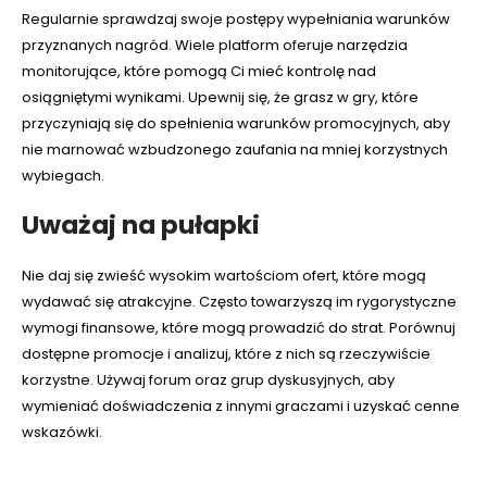
Regularnie sprawdzaj swoje postępy wypełniania warunków
przyznanych nagród. Wiele platform oferuje narzędzia
monitorujące, które pomogą Ci mieć kontrolę nad
osiągniętymi wynikami. Upewnij się, że grasz w gry, które
przyczyniają się do spełnienia warunków promocyjnych, aby
nie marnować wzbudzonego zaufania na mniej korzystnych
wybiegach.
Uważaj na pułapki
Nie daj się zwieść wysokim wartościom ofert, które mogą
wydawać się atrakcyjne. Często towarzyszą im rygorystyczne
wymogi finansowe, które mogą prowadzić do strat. Porównuj
dostępne promocje i analizuj, które z nich są rzeczywiście
korzystne. Używaj forum oraz grup dyskusyjnych, aby
wymieniać doświadczenia z innymi graczami i uzyskać cenne
wskazówki.