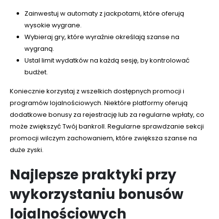
Zainwestuj w automaty z jackpotami, które oferują
wysokie wygrane.
Wybieraj gry, które wyraźnie określają szanse na
wygraną.
Ustal limit wydatków na każdą sesję, by kontrolować
budżet.
Koniecznie korzystaj z wszelkich dostępnych promocji i
programów lojalnościowych. Niektóre platformy oferują
dodatkowe bonusy za rejestrację lub za regularne wpłaty, co
może zwiększyć Twój bankroll. Regularne sprawdzanie sekcji
promocji wilczym zachowaniem, które zwiększa szanse na
duże zyski.
Najlepsze praktyki przy
wykorzystaniu bonusów
lojalnościowych