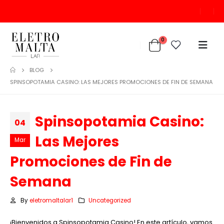
0
BLOG
SPINSOPOTAMIA CASINO: LAS MEJORES PROMOCIONES DE FIN DE SEMANA
Spinsopotamia Casino:
04
Las Mejores
Mar
Promociones de Fin de
Semana
By
eletromaltalar1
Uncategorized
¡Bienvenidos a Spinsopotamia Casino! En este artículo, vamos