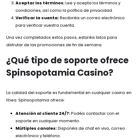
Aceptar los términos:
Lee y acepta los términos y
condiciones, así como la política de privacidad.
Verificar la cuenta:
Recibiréis un correo electrónico
para verificar vuestra cuenta.
Una vez completados estos pasos, estaréis listos para
disfrutar de las promociones de fin de semana.
¿Qué tipo de soporte ofrece
Spinsopotamia Casino?
La calidad del soporte es fundamental en cualquier casino en
línea. Spinsopotamia ofrece:
Atención al cliente 24/7:
Podéis contactar con el
soporte en cualquier momento.
Múltiples canales:
Disponéis de chat en vivo, correo
electrónico y teléfono.