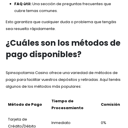
FAQ útil:
Una sección de preguntas frecuentes que
cubre temas comunes.
Esto garantiza que cualquier duda o problema que tengáis
sea resuelto rápidamente.
¿Cuáles son los métodos de
pago disponibles?
Spinsopotamia Casino ofrece una variedad de métodos de
pago para facilitar vuestros depósitos y retiradas. Aquí tenéis
algunos de los métodos más populares:
Tiempo de
Método de Pago
Comisión
Procesamiento
Tarjeta de
Inmediato
0%
Crédito/Débito