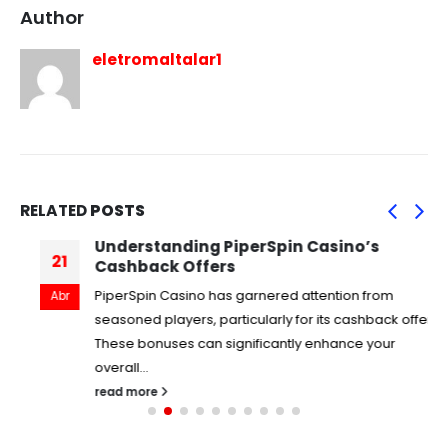
Author
eletromaltalar1
RELATED
POSTS
Understanding PiperSpin Casino’s
21
Cashback Offers
PiperSpin Casino has garnered attention from
Abr
seasoned players, particularly for its cashback offers.
These bonuses can significantly enhance your
overall...
read more