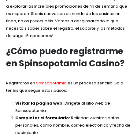
a explorar las increíbles promociones de fin de semana que
os esperan. Si sois nuevos en el mundo de los casinos en
línea, no os preocupéis. Vamos a desglosar todo lo que
necesitáis saber sobre el registro, el soporte y los métodos
de pago. ¡Empecemos!
¿Cómo puedo registrarme
en Spinsopotamia Casino?
Registraros en
Spinsopotamia
es un proceso sencillo. Solo
tenéis que seguir estos pasos:
Visitar la página web:
Dirígete al sitio web de
Spinsopotamia.
Completar el formulario:
Rellenad vuestros datos
personales, como nombre, correo electrónico y fecha de
nacimiento.