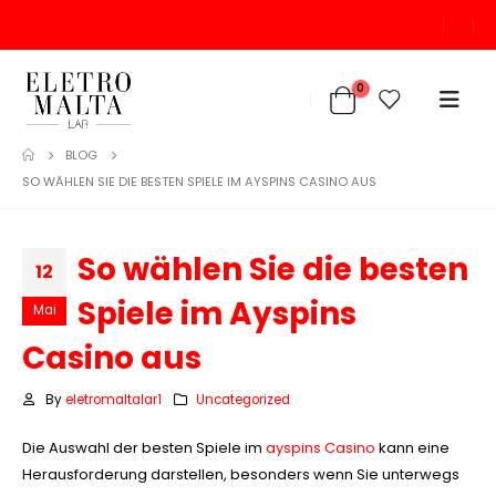
0
BLOG
SO WÄHLEN SIE DIE BESTEN SPIELE IM AYSPINS CASINO AUS
So wählen Sie die besten
12
Spiele im Ayspins
Mai
Casino aus
By
eletromaltalar1
Uncategorized
Die Auswahl der besten Spiele im
ayspins Casino
kann eine
Herausforderung darstellen, besonders wenn Sie unterwegs