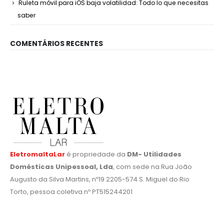
Ruletka Pieniądze Online: Jak Grać i Wygrywać w Kasynach
Online
Ruleta móvil para iOS baja volatilidad: Todo lo que necesitas
saber
COMENTÁRIOS RECENTES
EletromaltaLar
é propriedade da
DM- Utilidades
Domésticas Unipessoal, Lda
, com sede na Rua João
Augusto da Silva Martins, nº19 2205-574 S. Miguel do Rio