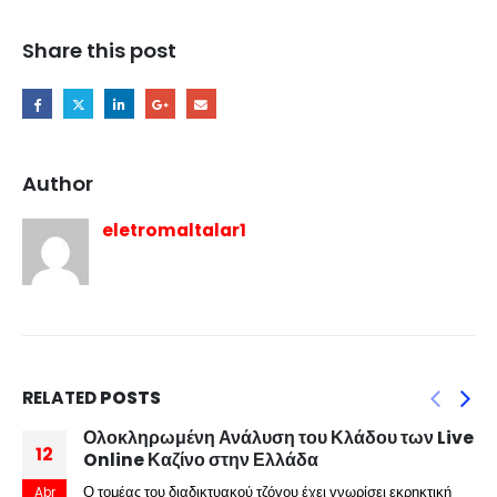
Share this post
Author
eletromaltalar1
RELATED
POSTS
ve
How to Make Your First Deposit at
mad
08
casino
Jul