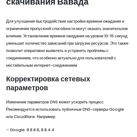
скачивания Вавада
Для улучшения быстродействия настройки времени ожидания и
ограничения пропускной способности могут оказать значительное
влияние. Установление времени ожидания на уровне 10-15 секунд
уменьшит количество зависаний при загрузке ресурсов. Это также
позволит оперативно выявлять и устранять проблемы с
соединением, что особенно актуально для пользователей с
нестабильным интернет-соединением.
Корректировка сетевых
параметров
Изменение параметров DNS может ускорить процесс.
Рекомендуется использовать публичные DNS-серверы Google
или Cloudflare. Например:
– Google: 8.8.8.8, 8.8.4.4