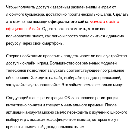
Чтобы получить доступ к азартным развлечениям и играм от
любимого букмекера, достаточно пройти несколько шагов. Сделать
это можно при помощи
официального сайта
:
vavada casino
официальный сайт
. Однако, важно отметить, что не все
пользователи знают, как легко и просто подключиться к данному
ресурсу через свои смартфоны.
Сперва необходимо проверить, поддерживает ли ваше устройство
доступ к онлайн-играм. Большинство современных моделей
телефонов позволяют запускать соответствующее программное
обеспечение. Заходите на сайт, выбирайте раздел приложений,
загружайте и устанавливайте. Это займет всего несколько минут.
Следующий шаг – регистрация. Обычно процесс регистрации
интуитивно понятен и требует минимального времени. После
активации аккаунта можно смело переходить к изучению широкого
выбору игр с высоким коэффициентом выплат, которые могут
принести приличный доход пользователям.