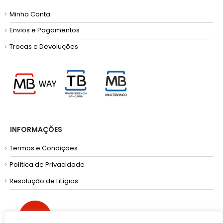
Envios e Pagamentos
Trocas e Devoluções
INFORMAÇÕES
Termos e Condições
Política de Privacidade
Resolução de Litígios