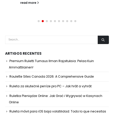
read more
ARTIGOS RECENTES
Premium Ruletti Turnaus Ilman Rajoituksia: Pelaa Kuin
Ammattilainen!
Roulette Sites Canada 2026: A Comprehensive Guide
Ruleta za skutečné peníze pro PC – Jak hrát a vyhrát
Ruletka Pieniądze Online: Jak Grać i Wygrywać w Kasynach
Online
Ruleta móvil para iOS baja volatilidad: Todo lo que necesitas
saber