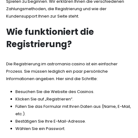
Spielen zu beginnen. Wir erklären Ihnen die verschiedenen
Zahlungsmethoden, die Registrierung und wie der
Kundensupport Ihnen zur Seite steht.
Wie funktioniert die
Registrierung?
Die Registrierung im astromania casino ist ein einfacher
Prozess. Sie müssen lediglich ein paar persönliche
Informationen angeben. Hier sind die Schritte:
Besuchen Sie die Website des Casinos.
Klicken Sie auf „Registrieren“.
Füllen Sie das Formular mit Ihren Daten aus (Name, E-Mail,
etc.).
Bestätigen Sie Ihre E-Mail-Adresse.
Wählen Sie ein Passwort.