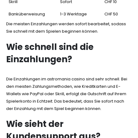
Skrill
Sofort
CHF 10
Banküberweisung
1-3 Werktage
CHF 50
Die meisten Einzahlungen werden sofort bearbeitet, sodass
Sie schnell mit dem Spielen beginnen können.
Wie schnell sind die
Einzahlungen?
Die Einzahlungen im astromania casino sind sehr schnell. Bei
den meisten Zahlungsmethoden, wie Kreditkarten und E-
Wallets wie PayPal oder Skrill, erfolgt die Gutschrift auf Ihrem
Spielerkonto in Echtzeit. Das bedeutet, dass Sie sofort nach
der Einzahlung mit dem Spiel beginnen können.
Wie sieht der
Kundensupport aus?