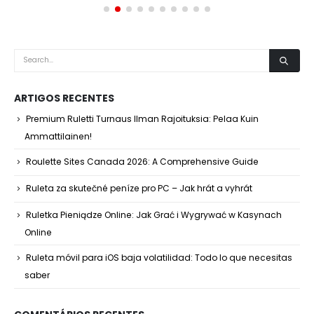
ARTIGOS RECENTES
Premium Ruletti Turnaus Ilman Rajoituksia: Pelaa Kuin
Ammattilainen!
Roulette Sites Canada 2026: A Comprehensive Guide
Ruleta za skutečné peníze pro PC – Jak hrát a vyhrát
Ruletka Pieniądze Online: Jak Grać i Wygrywać w Kasynach
Online
Ruleta móvil para iOS baja volatilidad: Todo lo que necesitas
saber
COMENTÁRIOS RECENTES