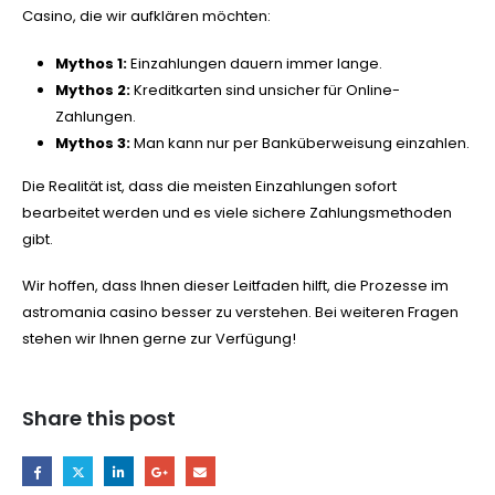
Casino, die wir aufklären möchten:
Mythos 1:
Einzahlungen dauern immer lange.
Mythos 2:
Kreditkarten sind unsicher für Online-
Zahlungen.
Mythos 3:
Man kann nur per Banküberweisung einzahlen.
Die Realität ist, dass die meisten Einzahlungen sofort
bearbeitet werden und es viele sichere Zahlungsmethoden
gibt.
Wir hoffen, dass Ihnen dieser Leitfaden hilft, die Prozesse im
astromania casino besser zu verstehen. Bei weiteren Fragen
stehen wir Ihnen gerne zur Verfügung!
Share this post