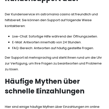
Der Kundenservice im astromania casino ist freundlich und
hilfsbereit. Sie können den Support auf folgende Weise
kontaktieren:
Live-Chat: Sofortige Hilfe während der Öffnungszeiten.
E-Mail: Antworten innerhalb von 24 Stunden.
FAQ-Bereich: Antworten auf häufig gestellte Fragen.
Der Support ist mehrsprachig und steht Ihnen rund um die Uhr
zur Verfügung, um Ihre Fragen zu beantworten und Probleme
zu lösen.
Häufige Mythen über
schnelle Einzahlungen
Hier sind einige häufige Mythen über Einzahlungen im online