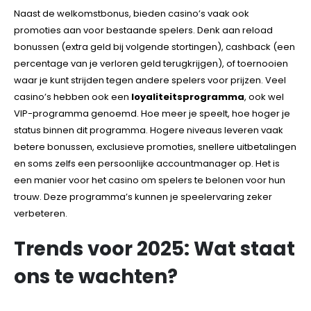
Naast de welkomstbonus, bieden casino’s vaak ook
promoties aan voor bestaande spelers. Denk aan reload
bonussen (extra geld bij volgende stortingen), cashback (een
percentage van je verloren geld terugkrijgen), of toernooien
waar je kunt strijden tegen andere spelers voor prijzen. Veel
casino’s hebben ook een
loyaliteitsprogramma
, ook wel
VIP-programma genoemd. Hoe meer je speelt, hoe hoger je
status binnen dit programma. Hogere niveaus leveren vaak
betere bonussen, exclusieve promoties, snellere uitbetalingen
en soms zelfs een persoonlijke accountmanager op. Het is
een manier voor het casino om spelers te belonen voor hun
trouw. Deze programma’s kunnen je speelervaring zeker
verbeteren.
Trends voor 2025: Wat staat
ons te wachten?