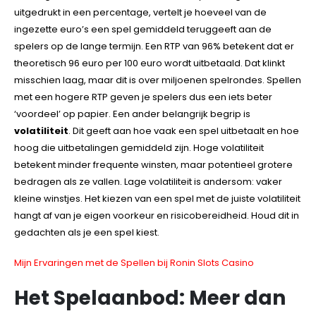
uitgedrukt in een percentage, vertelt je hoeveel van de
ingezette euro’s een spel gemiddeld teruggeeft aan de
spelers op de lange termijn. Een RTP van 96% betekent dat er
theoretisch 96 euro per 100 euro wordt uitbetaald. Dat klinkt
misschien laag, maar dit is over miljoenen spelrondes. Spellen
met een hogere RTP geven je spelers dus een iets beter
‘voordeel’ op papier. Een ander belangrijk begrip is
volatiliteit
. Dit geeft aan hoe vaak een spel uitbetaalt en hoe
hoog die uitbetalingen gemiddeld zijn. Hoge volatiliteit
betekent minder frequente winsten, maar potentieel grotere
bedragen als ze vallen. Lage volatiliteit is andersom: vaker
kleine winstjes. Het kiezen van een spel met de juiste volatiliteit
hangt af van je eigen voorkeur en risicobereidheid. Houd dit in
gedachten als je een spel kiest.
Mijn Ervaringen met de Spellen bij Ronin Slots Casino
Het Spelaanbod: Meer dan