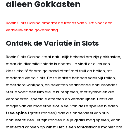
alleen Gokkasten
Ronin Slots Casino omarmt de trends van 2025 voor een
vernieuwende gokervaring
Ontdek de Variatie in Slots
Ronin Slots Casino staat natuurlijk bekend om zijn gokkasten,
maar de diversiteit hierin is enorm. Je vindt er alles van
klassieke “éénarmige bandieten” met fruit en bellen, tot
moderne video slots. Deze laatste hebben vaak vijf rollen,
meerdere winlijnen, en bevatten spannende bonusrondes.
Stel je voor: een film die je kunt spelen, met symbolen die
veranderen, speciale effecten en verhaallijnen. Dat is de
magie van de moderne slot. Veel van deze spellen bieden
free spins
(gratis rondes) aan als onderdeel van hun
bonusfeatures. Dit zijn rondes die je gratis mag spelen, vaak
met extra kansen op winst. Het is een fantastische manier om