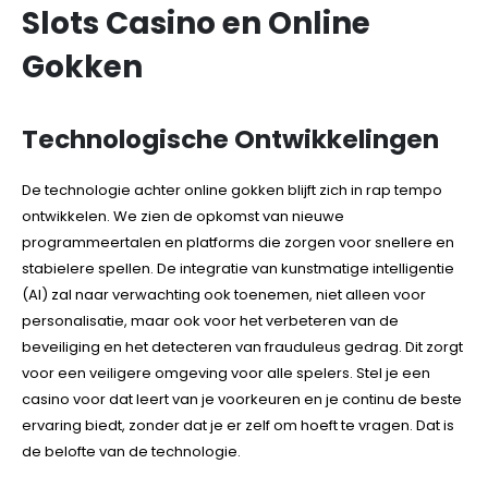
Slots Casino en Online
Gokken
Technologische Ontwikkelingen
De technologie achter online gokken blijft zich in rap tempo
ontwikkelen. We zien de opkomst van nieuwe
programmeertalen en platforms die zorgen voor snellere en
stabielere spellen. De integratie van kunstmatige intelligentie
(AI) zal naar verwachting ook toenemen, niet alleen voor
personalisatie, maar ook voor het verbeteren van de
beveiliging en het detecteren van frauduleus gedrag. Dit zorgt
voor een veiligere omgeving voor alle spelers. Stel je een
casino voor dat leert van je voorkeuren en je continu de beste
ervaring biedt, zonder dat je er zelf om hoeft te vragen. Dat is
de belofte van de technologie.