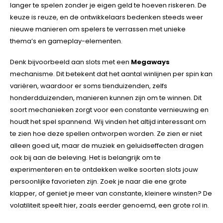
langer te spelen zonder je eigen geld te hoeven riskeren. De
keuze is reuze, en de ontwikkelaars bedenken steeds weer
nieuwe manieren om spelers te verrassen met unieke
thema’s en gameplay-elementen.
Denk bijvoorbeeld aan slots met een
Megaways
mechanisme. Dit betekent dat het aantal winlijnen per spin kan
variëren, waardoor er soms tienduizenden, zelfs
honderdduizenden, manieren kunnen zijn om te winnen. Dit
soort mechanieken zorgt voor een constante vernieuwing en
houdt het spel spannend. Wij vinden het altijd interessant om
te zien hoe deze spellen ontworpen worden. Ze zien er niet
alleen goed uit, maar de muziek en geluidseffecten dragen
ook bij aan de beleving. Het is belangrijk om te
experimenteren en te ontdekken welke soorten slots jouw
persoonlijke favorieten zijn. Zoek je naar die ene grote
klapper, of geniet je meer van constante, kleinere winsten? De
volatiliteit speelt hier, zoals eerder genoemd, een grote rol in.