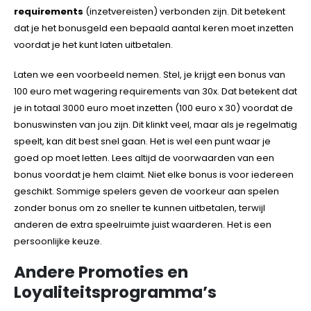
requirements
(inzetvereisten) verbonden zijn. Dit betekent
dat je het bonusgeld een bepaald aantal keren moet inzetten
voordat je het kunt laten uitbetalen.
Laten we een voorbeeld nemen. Stel, je krijgt een bonus van
100 euro met wagering requirements van 30x. Dat betekent dat
je in totaal 3000 euro moet inzetten (100 euro x 30) voordat de
bonuswinsten van jou zijn. Dit klinkt veel, maar als je regelmatig
speelt, kan dit best snel gaan. Het is wel een punt waar je
goed op moet letten. Lees altijd de voorwaarden van een
bonus voordat je hem claimt. Niet elke bonus is voor iedereen
geschikt. Sommige spelers geven de voorkeur aan spelen
zonder bonus om zo sneller te kunnen uitbetalen, terwijl
anderen de extra speelruimte juist waarderen. Het is een
persoonlijke keuze.
Andere Promoties en
Loyaliteitsprogramma’s