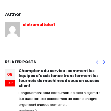
Author
eletromaltalar1
RELATED
POSTS
Champions du service : comment les
08
équipes d’assistance transforment les
tournois de machines à sous en succès
Out
client
L’engouement pour les tournois de slots n’a jamais
été aussi fort ; les plateformes de casino en ligne
organisent chaque semaine...
read more