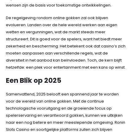
wensen zijn de basis voor toekomstige ontwikkelingen.
De regelgeving rondom online gokken zal ook blijven
evolueren. Landen over de hele wereld werken aan eigen
wetten en vergunningen, wat de markt steeds meer
structureert. Dit is goed voor de spelers, want het biedt meer
zekerheid en bescherming. Het betekent ook dat casino’s zich
moeten aanpassen aan verschillende regels, wat de
diversiteit in het aanbod kan beïnvloeden. Toch, de kern blijft
hetzelfde: een plek voor entertainment met een kans op winst.
Een Blik op 2025
Samenvattend, 2025 belooft een spannend jaar te worden
voor de wereld van online gokken. Met de continue
technologische vooruitgang en de groeiende focus op
spelerservaring en verantwoord gokken, kunnen we uitkijken
naar een nog betere en meer meeslepende omgeving. Ronin
Slots Casino en soortgelijke platforms zullen zich blijven