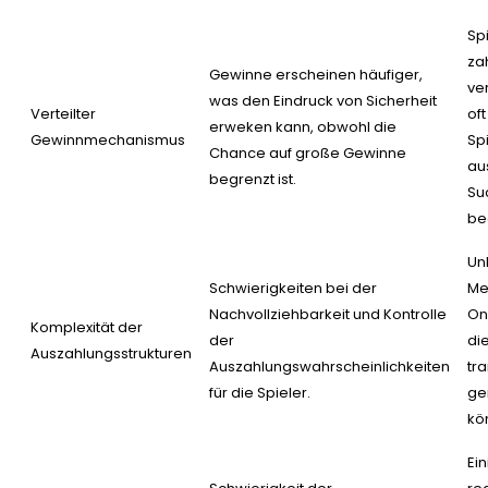
Spi
zah
Gewinne erscheinen häufiger,
ve
was den Eindruck von Sicherheit
Verteilter
of
erweken kann, obwohl die
Gewinnmechanismus
Sp
Chance auf große Gewinne
au
begrenzt ist.
Su
be
Un
Schwierigkeiten bei der
Me
Nachvollziehbarkeit und Kontrolle
On
Komplexität der
der
di
Auszahlungsstrukturen
Auszahlungswahrscheinlichkeiten
tr
für die Spieler.
ge
kö
Ei