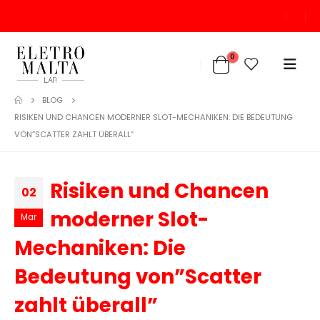
0
BLOG
RISIKEN UND CHANCEN MODERNER SLOT-MECHANIKEN: DIE BEDEUTUNG
VON”SCATTER ZAHLT ÜBERALL”
Risiken und Chancen
02
moderner Slot-
Mar
Mechaniken: Die
Bedeutung von”Scatter
zahlt überall”