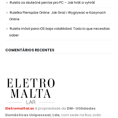
Ruleta za skutečné peníze pro PC – Jak hrát a vyhrát
Ruletka Pieniądze Online: Jak Grać i Wygrywać w Kasynach
Online
Ruleta móvil para iOS baja volatilidad: Todo lo que necesitas
saber
COMENTÁRIOS RECENTES
EletromaltaLar
é propriedade da
DM- Utilidades
Domésticas Unipessoal, Lda
, com sede na Rua João