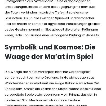
Protagonisten aus *Aztec Idols*. Seine archäologischen
Entdeckungen, insbesondere die Begegnung mit dem Buch
der Toten, verbinden historische Tiefe mit spielerischer
Faszination. Als Brücke zwischen Spielwelt und historischer
Realität macht er komplexe ägyptische Vorstellungen greifbar:
Jedes Gewinnmoment im Slot spiegelt die uralten Prüfungen
wider, jede Bonusrunde eine verborgene Prüfung im Jenseits.
Symbolik und Kosmos: Die
Waage der Ma’at im Spiel
Die Waage der Ma’at verkörpert nicht nur Gerechtigkeit,
sondern auch kosmische Ordnung. Ihr Gewicht gegen das
Wahrheitsfeder symbolisiert die ewige Balance zwischen Gut
und Bösem. Ammit, die kosmische Strafe, mahnt, dass nur eine
vorbereitete Seele ewig leben kann – ein Prinzip, das sich in
modernen Slot-Mechaniken als Gamble-Feature
widerspiegelt: Sicherheit versus Risiko, Spannung und