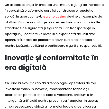
Un aspect esențial în crearea unui mediu sigur și de încredere
îl reprezintă platformele care își construiesc o reputație
solidă. În acest context,
legiano casino
devine un exemplu de
platformă care se distinge prin respectarea celor mai înalte
standarde de siguranță și siguranță. Prin transparență în
operațiuni, licențiere validată și o experiență de utilizator
optimizată, astfel de platforme devin surse de încredere
pentru jucători, facilitând o participare sigură și responsabilă.
Inovație și conformitate în
era digitală
CRTând la evoluția rapidă a tehnologiei, operatorii de top
investesc masiv în inovație, implementând tehnologii
blockchain pentru trasabilitate și verificare, precum și în
inteligență artificială pentru prevenirea fraudelor. În același
timp, respectarea strictă a normelor legale și certificarea