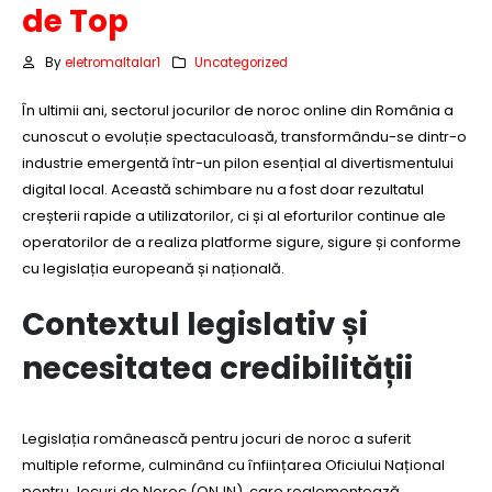
de Top
By
eletromaltalar1
Uncategorized
În ultimii ani, sectorul jocurilor de noroc online din România a
cunoscut o evoluție spectaculoasă, transformându-se dintr-o
industrie emergentă într-un pilon esențial al divertismentului
digital local. Această schimbare nu a fost doar rezultatul
creșterii rapide a utilizatorilor, ci și al eforturilor continue ale
operatorilor de a realiza platforme sigure, sigure și conforme
cu legislația europeană și națională.
Contextul legislativ și
necesitatea credibilității
Legislația românească pentru jocuri de noroc a suferit
multiple reforme, culminând cu înființarea Oficiului Național
pentru Jocuri de Noroc (ONJN), care reglementează