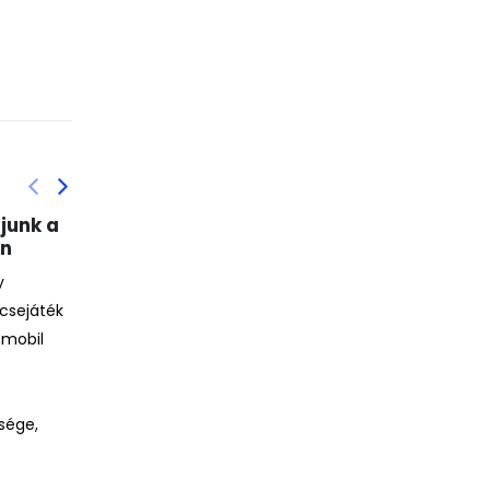
ot
spinni casino
22
20
i,
Yhteistyökumppanit ja
gie di
Pelitoimittajat
Abr
Out
Spinni Casino erottuu joukosta
tore dei
tarjoamalla pelaajilleen
e ha
l
ainutlaatuisia kokemuksia, jotka
ione
perustuvat korkealaatuisen
sisällön ja luotettavien
dei
j
yhteistyökumppanien valintaan.
Tämän artikkelin tarkoituksena