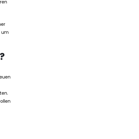
eren
her
, um
?
neuen
ten.
ollen