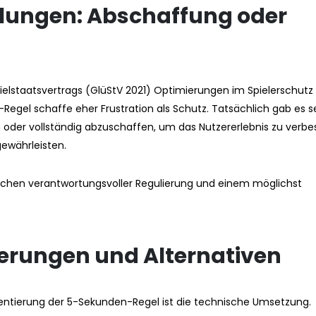
klungen: Abschaffung oder
elstaatsvertrags (GlüStV 2021) Optimierungen im Spielerschutz
Regel schaffe eher Frustration als Schutz. Tatsächlich gab es s
 oder vollständig abzuschaffen, um das Nutzererlebnis zu verbe
gewährleisten.
ischen verantwortungsvoller Regulierung und einem möglichst
erungen und Alternativen
mentierung der 5-Sekunden-Regel ist die technische Umsetzung.