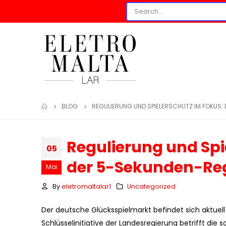
BLOG
REGULIERUNG UND SPIELERSCHUTZ IM FOKUS: 
Regulierung und Spi
05
der 5-Sekunden-Reg
Mai
By
eletromaltalar1
Uncategorized
Der deutsche Glücksspielmarkt befindet sich aktuell
Schlüsselinitiative der Landesregierung betrifft die