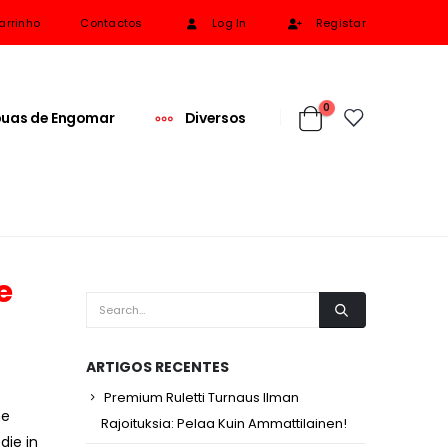
arrinho
Contactos
Log In
Registar
0
uas de Engomar
Diversos
e
ARTIGOS RECENTES
Premium Ruletti Turnaus Ilman
ne
Rajoituksia: Pelaa Kuin Ammattilainen!
die in