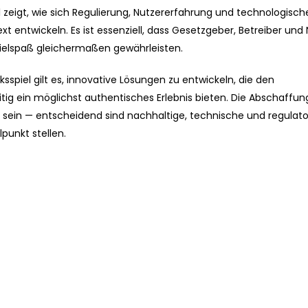
l zeigt, wie sich Regulierung, Nutzererfahrung und technologisch
entwickeln. Es ist essenziell, dass Gesetzgeber, Betreiber und 
ielspaß gleichermaßen gewährleisten.
piel gilt es, innovative Lösungen zu entwickeln, die den
ig ein möglichst authentisches Erlebnis bieten. Die Abschaffun
t sein — entscheidend sind nachhaltige, technische und regulat
punkt stellen.