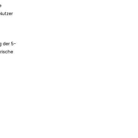
e
Nutzer
g der 5-
orische