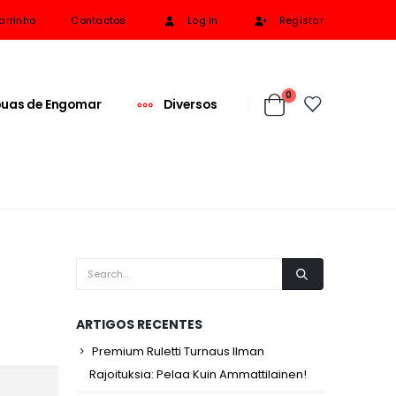
arrinho
Contactos
Log In
Registar
0
uas de Engomar
Diversos
ARTIGOS RECENTES
Premium Ruletti Turnaus Ilman
Rajoituksia: Pelaa Kuin Ammattilainen!