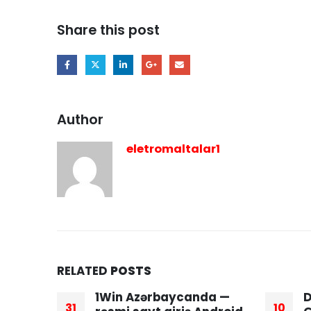
Share this post
Author
eletromaltalar1
RELATED
POSTS
da —
Der Online-
s
10
11