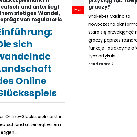
rzyciągnąć nowych
en Verywell Casin
raczy?
Cuando se trata de ele
Abr
hakebet Casino to
casino en línea, la
owoczesna platforma, która
transparencia y la hon
tara się przyciągnąć nowych
son esenciales para ga
raczy poprzez różnorodne
una experiencia...
unkcje i atrakcyjne oferty. W
read more
ym artykule...
ead more