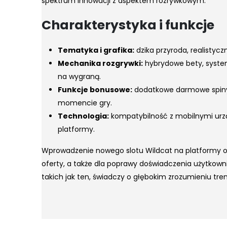
spektrum innowacji z aspektem rozrywkowym.
Charakterystyka i funkcje
Tematyka i grafika:
dzika przyroda, realistycz
Mechanika rozgrywki:
hybrydowe bety, system
na wygraną.
Funkcje bonusowe:
dodatkowe darmowe spiny,
momencie gry.
Technologia:
kompatybilność z mobilnymi urz
platformy.
Wprowadzenie nowego slotu Wildcat na platformy o
oferty, a także dla poprawy doświadczenia użytkown
takich jak ten, świadczy o głębokim zrozumieniu tre