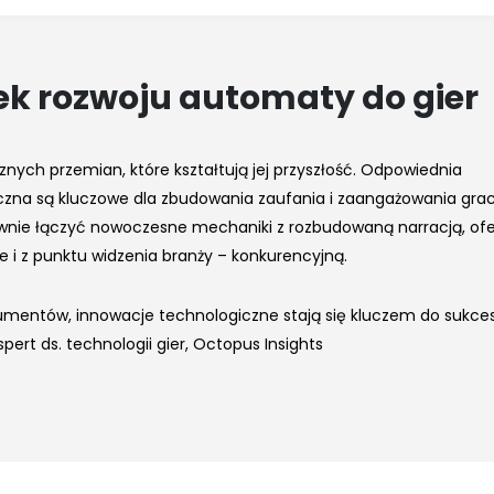
k rozwoju automaty do gier
nych przemian, które kształtują jej przyszłość. Odpowiednia
czna są kluczowe dla zbudowania zaufania i zaangażowania grac
rawnie łączyć nowoczesne mechaniki z rozbudowaną narracją, of
e i z punktu widzenia branży – konkurencyjną.
sumentów, innowacje technologiczne stają się kluczem do sukce
rt ds. technologii gier, Octopus Insights