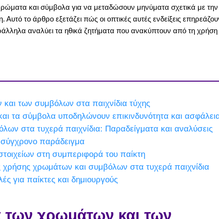
 χρώματα και σύμβολα για να μεταδώσουν μηνύματα σχετικά με την
. Αυτό το άρθρο εξετάζει πώς οι οπτικές αυτές ενδείξεις επηρεάζου
ράλληλα αναλύει τα ηθικά ζητήματα που ανακύπτουν από τη χρήση 
και των συμβόλων στα παιχνίδια τύχης
και τα σύμβολα υποδηλώνουν επικινδυνότητα και ασφάλει
λων στα τυχερά παιχνίδια: Παραδείγματα και αναλύσεις
ς σύγχρονο παράδειγμα
στοιχείων στη συμπεριφορά του παίκτη
ης χρήσης χρωμάτων και συμβόλων στα τυχερά παιχνίδια
ς για παίκτες και δημιουργούς
 των χρωμάτων και των