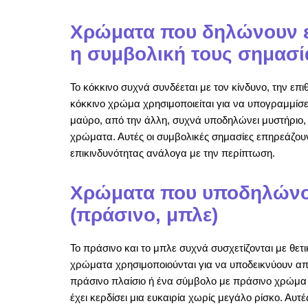
Χρώματα που δηλώνουν επ
η συμβολική τους σημασί
Το κόκκινο συχνά συνδέεται με τον κίνδυνο, την επι
κόκκινο χρώμα χρησιμοποιείται για να υπογραμμίσε
μαύρο, από την άλλη, συχνά υποδηλώνει μυστήριο, 
χρώματα. Αυτές οι συμβολικές σημασίες επηρεάζουν
επικινδυνότητας ανάλογα με την περίπτωση.
Χρώματα που υποδηλώνου
(πράσινο, μπλε)
Το πράσινο και το μπλε συχνά συσχετίζονται με θετι
χρώματα χρησιμοποιούνται για να υποδεικνύουν απ
πράσινο πλαίσιο ή ένα σύμβολο με πράσινο χρώμα μπ
έχει κερδίσει μια ευκαιρία χωρίς μεγάλο ρίσκο. Αυτέ