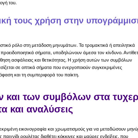
ογή του.
ική τους χρήση στην υπογράμμισ
στικό ρόλο στη μετάδοση μηνυμάτων. Τα τρομακτικά ή απειλητικά
ή προειδοποιητικά σήματα, υποδηλώνουν άμεσα τον κίνδυνο. Αντίθετ
θηση ασφάλειας και θετικότητας. Η χρήση αυτών των συμβόλων
ασίζεται σε οπτικά σήματα που ενεργοποιούν συγκεκριμένες
όφαση και τη συμπεριφορά του παίκτη.
 και των συμβόλων στα τυχε
τα και αναλύσεις
εκριμένη εικονογραφία και χρωματισμούς για να μεταδώσουν μην
 παιχνίδι ρουλέτας διαθέτει κόκκινες και μαύρες ενδείξεις, που