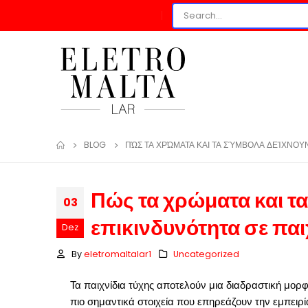
BLOG
ΠΏΣ ΤΑ ΧΡΏΜΑΤΑ ΚΑΙ ΤΑ ΣΎΜΒΟΛΑ ΔΕΊΧΝΟΥΝ
Πώς τα χρώματα και τ
03
επικινδυνότητα σε παι
Dez
By
eletromaltalar1
Uncategorized
Τα παιχνίδια τύχης αποτελούν μια διαδραστική μορ
πιο σημαντικά στοιχεία που επηρεάζουν την εμπειρία