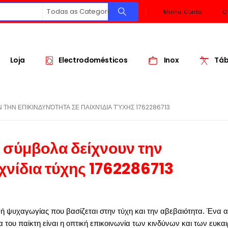
Todas as Categorias
Minha Conta
C
Loja
Electrodomésticos
Inox
Táb
 ΤΗΝ ΕΠΙΚΙΝΔΥΝΌΤΗΤΑ ΣΕ ΠΑΙΧΝΊΔΙΑ ΤΎΧΗΣ 1762286713
α σύμβολα δείχνουν την
χνίδια τύχης 1762286713
φή ψυχαγωγίας που βασίζεται στην τύχη και την αβεβαιότητα. Ένα 
 του παίκτη είναι η οπτική επικοινωνία των κινδύνων και των ευκαι