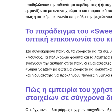
υποδηλώνουν την πιθανότητα κερδίσματος ή ήττας, 
εμφανίζονται με έντονα χρώματα και τρομακτικά σύ
πως η οπτική επικοινωνία επηρεάζει την ψυχολογι
Το παράδειγμα του «Sweet
οπτική επικοινωνία του κ
Στο συγκεκριμένο παιχνίδι, τα χρώματα και τα σύμβο
κινδύνους. Τα πολύχρωμα φρούτα και τα λαμπερά ε
ενισχύουν την αίσθηση ότι το παιχνίδι είναι ασφαλέ
«Super Scatter» με φωτεινά χρώματα και ελκυστικά 
και η δυνατότητα να προκληθούν παγίδες ή υψηλοί κί
Πώς η εμπειρία του χρήσ
στοιχείων σε σύγχρονα δι
Οι σύγχρονες πλατφόρμες τυχερών παιχνιδιών αξιοπ