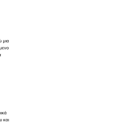
ώ μια
όμενο
α
μικά
υ και