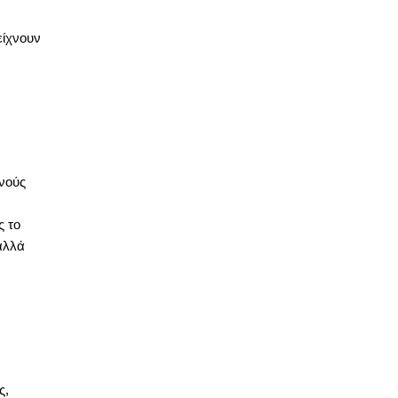
είχνουν
ανούς
ς το
αλλά
ς,