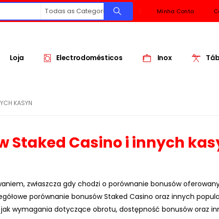
Todas as Categorias
Minha Conta
C
Loja
Electrodomésticos
Inox
Táb
NYCH KASYN
 Staked Casino i innych kas
aniem, zwłaszcza gdy chodzi o porównanie bonusów oferowany
zegółowe porównanie bonusów Staked Casino oraz innych popul
h jak wymagania dotyczące obrotu, dostępność bonusów oraz in