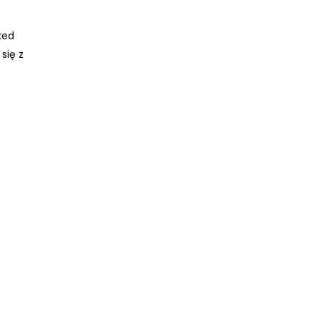
ked
się z