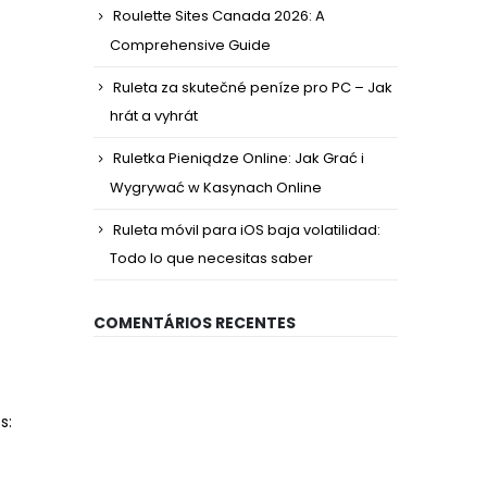
Roulette Sites Canada 2026: A
Comprehensive Guide
Ruleta za skutečné peníze pro PC – Jak
hrát a vyhrát
Ruletka Pieniądze Online: Jak Grać i
Wygrywać w Kasynach Online
Ruleta móvil para iOS baja volatilidad:
Todo lo que necesitas saber
COMENTÁRIOS RECENTES
s: