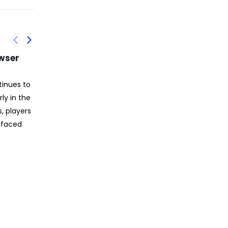
suri și
Transformación Digital
23
10
Industria
en la Educación: La
ine
Revolución delalfabet
Nov
Nov
movil
al al
En el mundo actual, la
fertele de
tecnología móvil se ha
 un element
consolidado como un
erea și
elemento central en la
. În
transformación de los
sistemas...
read more