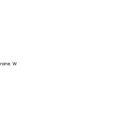
grane. W