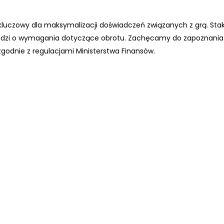
kluczowy dla maksymalizacji doświadczeń związanych z grą. Sta
chodzi o wymagania dotyczące obrotu. Zachęcamy do zapoznania 
godnie z regulacjami Ministerstwa Finansów.