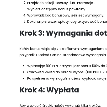
Przejdź do sekcji “Bonusy” lub “Promocje”.
Wybierz dostępny bonus powitalny.
Wprowadź kod bonusowy, jeśli jest wymagany.
Dokonaj pierwszej wpłaty, aby aktywować bonus
Krok 3: Wymagania dot
Każdy bonus wiąże się z określonymi wymaganiami d
przypadku Staked Casino, standardowe wymagania
Wpłacając 100 PLN, otrzymujesz bonus 100% do 
Całkowita kwota do obrotu wynosi (100 PLN + 200
Po spełnieniu wymagań możesz wypłacić swoje
Krok 4: Wypłata
Aby wypłacić środki, należy wykonać kilka kroków: