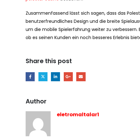
Zusammenfassend lässt sich sagen, dass das Polestar
benutzerfreundliches Design und die breite Spielaus
um die mobile Spielerfahrung weiter zu verbessern. E
ob es seinen Kunden ein noch besseres Erlebnis biet
Share this post
Author
eletromaltalar1