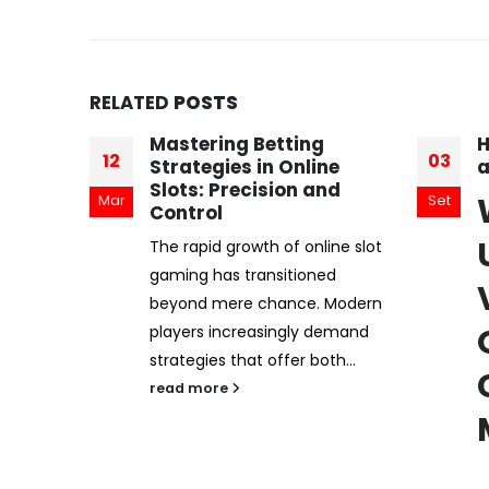
RELATED
POSTS
How to Play Video Poker
E
03
24
ne
at Online Casinos
l
nd
i
Why
Set
Mar
e
Understanding
ine slot
E
ed
d
Video Poker at
 Modern
e
Online
demand
t
h...
i
Casinos
r
Matters