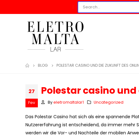
BLOG
POLESTAR CASINO UND DIE ZUKUNFT DES ONL
Polestar casino und
27
By
eletromaltalar1
Uncategorized
Fev
Das Polestar Casino hat sich als eine spannende Pla
Nutzererfahrung ist entscheidend, da immer mehr Sp
werden wir die Vor- und Nachteile der mobilen Anw