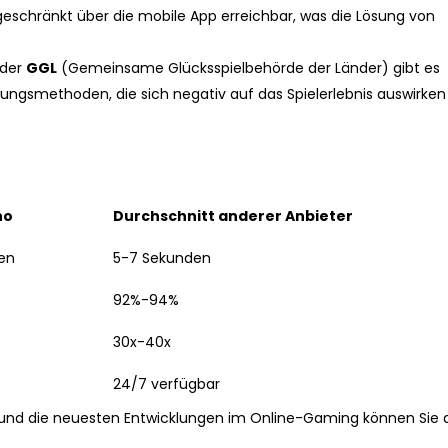
geschränkt über die mobile App erreichbar, was die Lösung von
 der
GGL
(Gemeinsame Glücksspielbehörde der Länder) gibt es
ngsmethoden, die sich negativ auf das Spielerlebnis auswirken
no
Durchschnitt anderer Anbieter
en
5-7 Sekunden
92%-94%
30x-40x
24/7 verfügbar
 und die neuesten Entwicklungen im Online-Gaming können Sie d