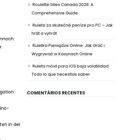
Roulette Sites Canada 2026: A
Comprehensive Guide
Ruleta za skutečné peníze pro PC – Jak
hrát a vyhrát
Dennoch
Ruletka Pieniądze Online: Jak Grać i
r
Wygrywać w Kasynach Online
Ruleta móvil para iOS baja volatilidad:
Todo lo que necesitas saber
igation
COMENTÁRIOS RECENTES
sino-
ten in der