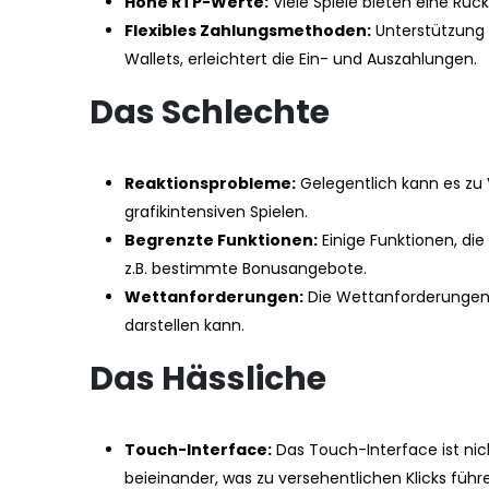
Hohe RTP-Werte:
Viele Spiele bieten eine Rück
Flexibles Zahlungsmethoden:
Unterstützung 
Wallets, erleichtert die Ein- und Auszahlungen.
Das Schlechte
Reaktionsprobleme:
Gelegentlich kann es zu
grafikintensiven Spielen.
Begrenzte Funktionen:
Einige Funktionen, die
z.B. bestimmte Bonusangebote.
Wettanforderungen:
Die Wettanforderungen f
darstellen kann.
Das Hässliche
Touch-Interface:
Das Touch-Interface ist nic
beieinander, was zu versehentlichen Klicks führ