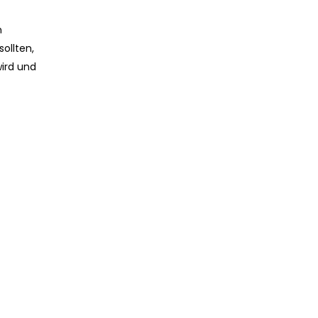
n
ollten,
wird und