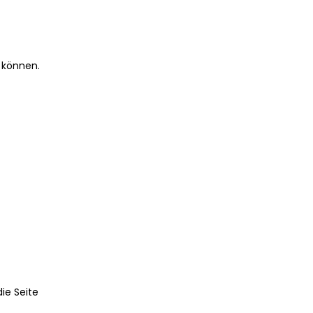
 können.
ie Seite