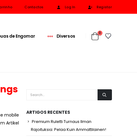
arrinho
Contactos
Log In
Registar
0
uas de Engomar
Diversos
ings
ARTIGOS RECENTES
ie mobile
Premium Ruletti Turnaus Ilman
m Artikel
Rajoituksia: Pelaa Kuin Ammattilainen!