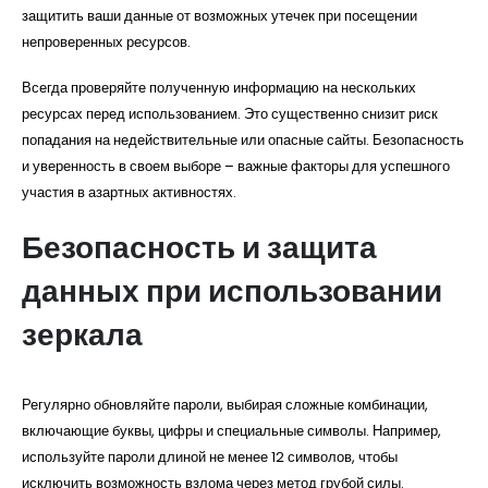
защитить ваши данные от возможных утечек при посещении
непроверенных ресурсов.
Всегда проверяйте полученную информацию на нескольких
ресурсах перед использованием. Это существенно снизит риск
попадания на недействительные или опасные сайты. Безопасность
и уверенность в своем выборе – важные факторы для успешного
участия в азартных активностях.
Безопасность и защита
данных при использовании
зеркала
Регулярно обновляйте пароли, выбирая сложные комбинации,
включающие буквы, цифры и специальные символы. Например,
используйте пароли длиной не менее 12 символов, чтобы
исключить возможность взлома через метод грубой силы.