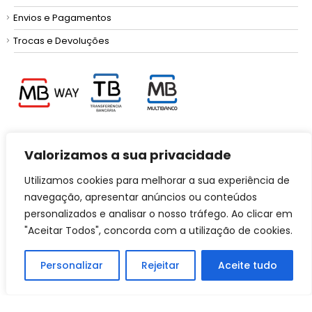
Envios e Pagamentos
Trocas e Devoluções
Valorizamos a sua privacidade
INFORMAÇÕES
Utilizamos cookies para melhorar a sua experiência de
Termos e Condições
navegação, apresentar anúncios ou conteúdos
Política de Privacidade
personalizados e analisar o nosso tráfego. Ao clicar em
Resolução de Litígios
"Aceitar Todos", concorda com a utilização de cookies.
Personalizar
Rejeitar
Aceite tudo