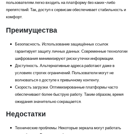
пользователям легко входить на платформу без каких-либо
препятствий. Так, доступ к сервисам обеспечивает стабильность и
комфорт.
Преимущества
Безопасность. Использование защищённых ссылок
гарантирует защиту личных данных. Современные технологии
шифрования минимизируют риски утечки информации.
Доступность. Альтернативные адреса работают даже в
условиях строгих ограничений. Пользователи могут не
волноваться о доступе к привычному контенту.
Скорость загрузки. Оптимизированные платформы часто
обеспечивают более быструю работу. Таким образом, время
ожидания значительно сокращается.
Недостатки
Технические проблемы. Некоторые зеркала могут работать