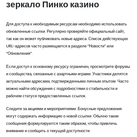
зеркало Пинко казино
Для доступа к необходимым ресурсам необходимо использовать
обновленные ссылки. Регулярно проверяйте официальный сайт,
так как он может публиковать новые адреса. Список действующих
URL-адресов часто размещается в разделе “Новости” или
“Обновления”.
Если доступ к основному ресурсу ограничен, просмотрите форумы
и сообщества, связанные с азартными играми. Участники делятся
актуальными адресами, подтвержденными личным опытом. Часто
можно найти обсуждения с подробностями о стабильности и
рабочем статусе предоставленных ссылок.
Следите за акциями и мероприятиями. Бонусные предложения
могут содержать информацию о новой ссылке. Обычно такие
сообщения формулируются таким образом, чтобы привлечь
внимание и сообщить о текущей доступности.