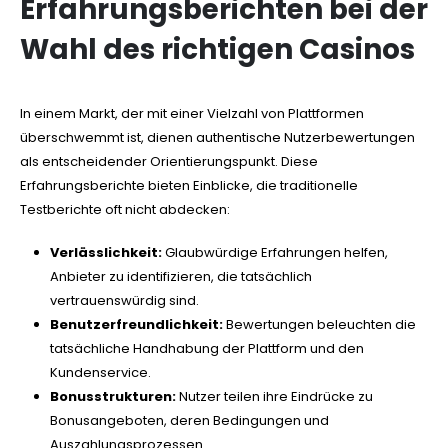
Erfahrungsberichten bei der
Wahl des richtigen Casinos
In einem Markt, der mit einer Vielzahl von Plattformen
überschwemmt ist, dienen authentische Nutzerbewertungen
als entscheidender Orientierungspunkt. Diese
Erfahrungsberichte bieten Einblicke, die traditionelle
Testberichte oft nicht abdecken:
Verlässlichkeit:
Glaubwürdige Erfahrungen helfen,
Anbieter zu identifizieren, die tatsächlich
vertrauenswürdig sind.
Benutzerfreundlichkeit:
Bewertungen beleuchten die
tatsächliche Handhabung der Plattform und den
Kundenservice.
Bonusstrukturen:
Nutzer teilen ihre Eindrücke zu
Bonusangeboten, deren Bedingungen und
Auszahlungsprozessen.