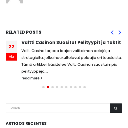
RELATED
POSTS
Valtti Casinon Suositut Pelityypit ja Taktit
22
Valtti Casino tarjoaa laajan valikoiman pelejä ja
Abr
strategioita, jotka houkuttelevat pelaajia eri taustoista.
Tämä artikkeli käsittelee Valtti Casinon suosituimpia
pelityyppejä,...
read more
ARTIGOS RECENTES