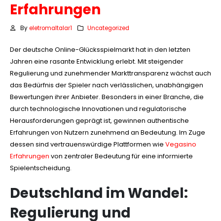
Erfahrungen
By
eletromaltalar1
Uncategorized
Der deutsche Online-Glücksspielmarkt hat in den letzten
Jahren eine rasante Entwicklung erlebt. Mit steigender
Regulierung und zunehmender Markttransparenz wächst auch
das Bedürfnis der Spieler nach verlässlichen, unabhängigen
Bewertungen ihrer Anbieter. Besonders in einer Branche, die
durch technologische Innovationen und regulatorische
Herausforderungen geprägt ist, gewinnen authentische
Erfahrungen von Nutzern zunehmend an Bedeutung. Im Zuge
dessen sind vertrauenswürdige Plattformen wie
Vegasino
Erfahrungen
von zentraler Bedeutung für eine informierte
Spielentscheidung.
Deutschland im Wandel:
Regulierung und