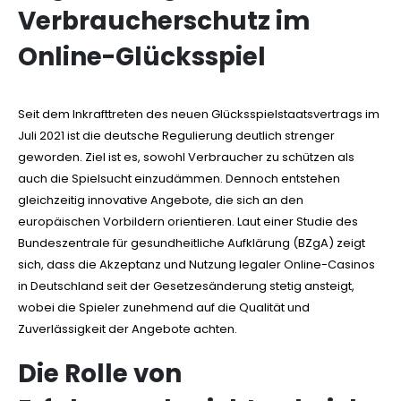
Verbraucherschutz im
Online-Glücksspiel
Seit dem Inkrafttreten des neuen Glücksspielstaatsvertrags im
Juli 2021 ist die deutsche Regulierung deutlich strenger
geworden. Ziel ist es, sowohl Verbraucher zu schützen als
auch die Spielsucht einzudämmen. Dennoch entstehen
gleichzeitig innovative Angebote, die sich an den
europäischen Vorbildern orientieren. Laut einer Studie des
Bundeszentrale für gesundheitliche Aufklärung (BZgA) zeigt
sich, dass die Akzeptanz und Nutzung legaler Online-Casinos
in Deutschland seit der Gesetzesänderung stetig ansteigt,
wobei die Spieler zunehmend auf die Qualität und
Zuverlässigkeit der Angebote achten.
Die Rolle von