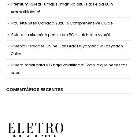
Premium Ruletti Turnaus Ilman Rajoituksia: Pelaa Kuin
Ammattilainen!
Roulette Sites Canada 2026: A Comprehensive Guide
Ruleta za skutečné peníze pro PC – Jak hrát a vyhrát
Ruletka Pieniądze Online: Jak Grać i Wygrywać w Kasynach
Online
Ruleta móvil para iOS baja volatilidad: Todo lo que necesitas
saber
COMENTÁRIOS RECENTES