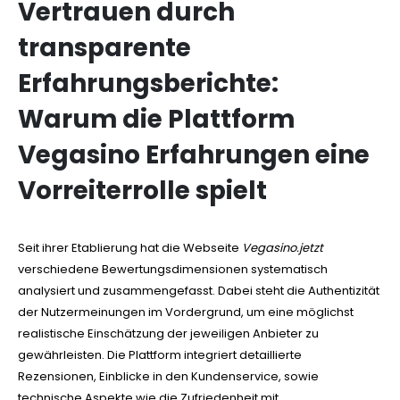
Vertrauen durch
transparente
Erfahrungsberichte:
Warum die Plattform
Vegasino Erfahrungen eine
Vorreiterrolle spielt
Seit ihrer Etablierung hat die Webseite
Vegasino.jetzt
verschiedene Bewertungsdimensionen systematisch
analysiert und zusammengefasst. Dabei steht die Authentizität
der Nutzermeinungen im Vordergrund, um eine möglichst
realistische Einschätzung der jeweiligen Anbieter zu
gewährleisten. Die Plattform integriert detaillierte
Rezensionen, Einblicke in den Kundenservice, sowie
technische Aspekte wie die Zufriedenheit mit