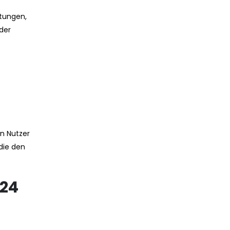
rtungen,
der
en Nutzer
 die den
024