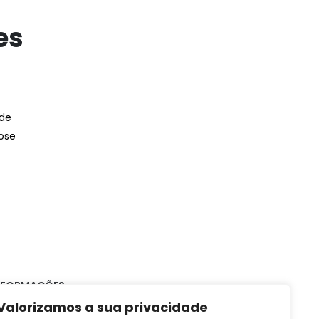
NFORMAÇÕES
Valorizamos a sua privacidade
ermos e Condições