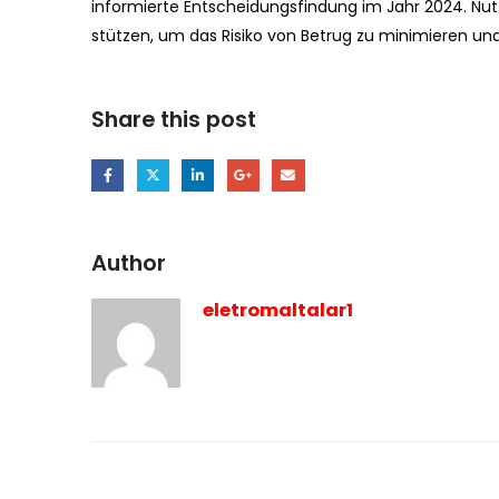
informierte Entscheidungsfindung im Jahr 2024. Nut
stützen, um das Risiko von Betrug zu minimieren und
Share this post
Author
eletromaltalar1