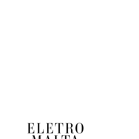
L
L
c
r