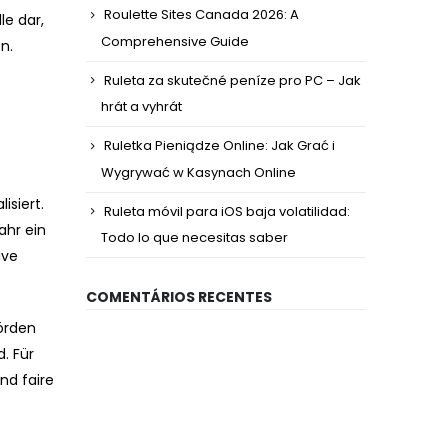
Roulette Sites Canada 2026: A
le dar,
Comprehensive Guide
n.
Ruleta za skutečné peníze pro PC – Jak
hrát a vyhrát
Ruletka Pieniądze Online: Jak Grać i
Wygrywać w Kasynach Online
isiert.
Ruleta móvil para iOS baja volatilidad:
ahr ein
Todo lo que necesitas saber
ive
COMENTÁRIOS RECENTES
örden
. Für
nd faire