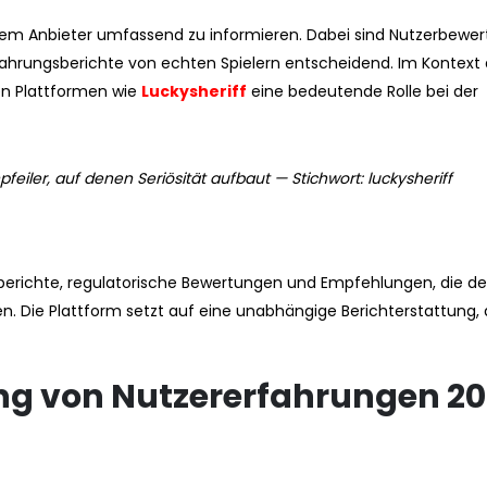
inem Anbieter umfassend zu informieren. Dabei sind Nutzerbewe
ahrungsberichte von echten Spielern entscheidend. Im Kontext 
n Plattformen wie
Luckysheriff
eine bedeutende Rolle bei der
feiler, auf denen Seriösität aufbaut — Stichwort: luckysheriff
gsberichte, regulatorische Bewertungen und Empfehlungen, die d
ten. Die Plattform setzt auf eine unabhängige Berichterstattung,
ng von Nutzererfahrungen 2