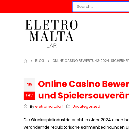
BLOG
ONLINE CASINO BEWERTUNG 2024: SICHERHEI
Online Casino Bewer
19
und Spielersouverän
Fev
By
eletromaltalar1
Uncategorized
Die Glücksspielindustrie erlebt im Jahr 2024 einen
verändernde regulatorische Rahmenbedingungen un