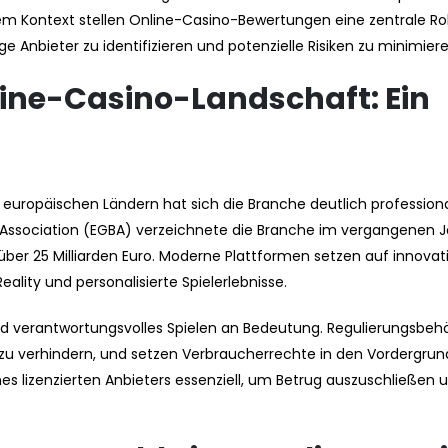
em Kontext stellen Online-Casino-Bewertungen eine zentrale Rol
e Anbieter zu identifizieren und potenzielle Risiken zu minimiere
line-Casino-Landschaft: Ein
n europäischen Ländern hat sich die Branche deutlich professional
 Association (EGBA) verzeichnete die Branche im vergangenen J
r 25 Milliarden Euro. Moderne Plattformen setzen auf innovat
ality und personalisierte Spielerlebnisse.
und verantwortungsvolles Spielen an Bedeutung. Regulierungsbeh
u verhindern, und setzen Verbraucherrechte in den Vordergrund
es lizenzierten Anbieters essenziell, um Betrug auszuschließen u