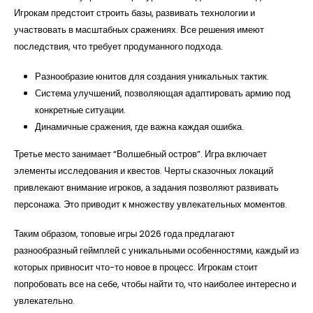
Игрокам предстоит строить базы, развивать технологии и
участвовать в масштабных сражениях. Все решения имеют
последствия, что требует продуманного подхода.
Разнообразие юнитов для создания уникальных тактик.
Система улучшений, позволяющая адаптировать армию под
конкретные ситуации.
Динамичные сражения, где важна каждая ошибка.
Третье место занимает “Волшебный остров”. Игра включает
элементы исследования и квестов. Черты сказочных локаций
привлекают внимание игроков, а задания позволяют развивать
персонажа. Это приводит к множеству увлекательных моментов.
Таким образом, топовые игры 2026 года предлагают
разнообразный геймплей с уникальными особенностями, каждый из
которых привносит что-то новое в процесс. Игрокам стоит
попробовать все на себе, чтобы найти то, что наиболее интересно и
увлекательно.