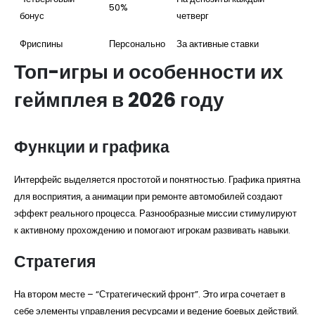
50%
бонус
четверг
Фриспины
Персонально
За активные ставки
Топ-игры и особенности их
геймплея в 2026 году
Функции и графика
Интерфейс выделяется простотой и понятностью. Графика приятна
для восприятия, а анимации при ремонте автомобилей создают
эффект реального процесса. Разнообразные миссии стимулируют
к активному прохождению и помогают игрокам развивать навыки.
Стратегия
На втором месте – “Стратегический фронт”. Это игра сочетает в
себе элементы управления ресурсами и ведение боевых действий.