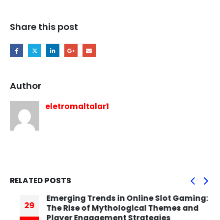
Share this post
Author
eletromaltalar1
RELATED
POSTS
Emerging Trends in Online Slot Gaming:
29
The Rise of Mythological Themes and
Player Engagement Strategies