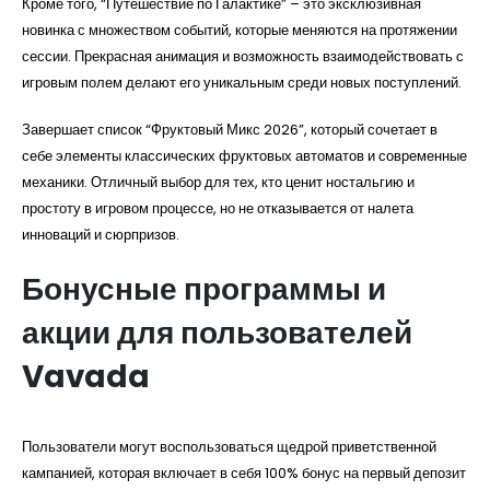
Кроме того, “Путешествие по Галактике” – это эксклюзивная
новинка с множеством событий, которые меняются на протяжении
сессии. Прекрасная анимация и возможность взаимодействовать с
игровым полем делают его уникальным среди новых поступлений.
Завершает список “Фруктовый Микс 2026”, который сочетает в
себе элементы классических фруктовых автоматов и современные
механики. Отличный выбор для тех, кто ценит ностальгию и
простоту в игровом процессе, но не отказывается от налета
инноваций и сюрпризов.
Бонусные программы и
акции для пользователей
Vavada
Пользователи могут воспользоваться щедрой приветственной
кампанией, которая включает в себя 100% бонус на первый депозит