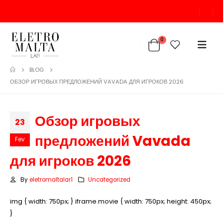
0
BLOG
ОБЗОР ИГРОВЫХ ПРЕДЛОЖЕНИЙ VAVADA ДЛЯ ИГРОКОВ 2026
Обзор игровых
23
предложений Vavada
Fev
для игроков 2026
By
eletromaltalar1
Uncategorized
img { width: 750px; } iframe.movie { width: 750px; height: 450px;
}