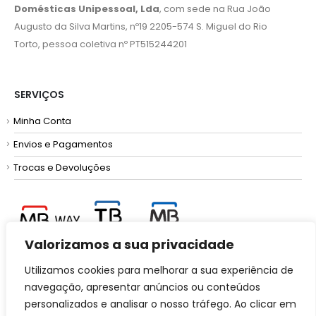
EletromaltaLar
é propriedade da
DM- Utilidades
Domésticas Unipessoal, Lda
, com sede na Rua João
Augusto da Silva Martins, nº19 2205-574 S. Miguel do Rio
Torto, pessoa coletiva nº PT515244201
SERVIÇOS
Minha Conta
Envios e Pagamentos
Trocas e Devoluções
Valorizamos a sua privacidade
Utilizamos cookies para melhorar a sua experiência de
navegação, apresentar anúncios ou conteúdos
personalizados e analisar o nosso tráfego. Ao clicar em