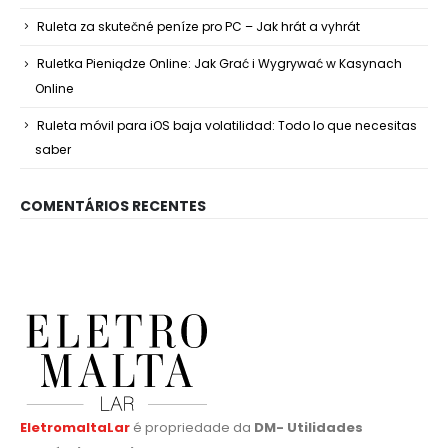
Ruleta za skutečné peníze pro PC – Jak hrát a vyhrát
Ruletka Pieniądze Online: Jak Grać i Wygrywać w Kasynach
Online
Ruleta móvil para iOS baja volatilidad: Todo lo que necesitas
saber
COMENTÁRIOS RECENTES
EletromaltaLar
é propriedade da
DM- Utilidades