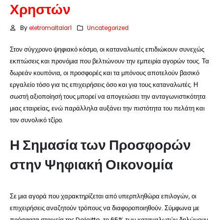
Χρηστών
By
eletromaltalar1
Uncategorized
Στον σύγχρονο ψηφιακό κόσμο, οι καταναλωτές επιδιώκουν συνεχώς
εκπτώσεις και προνόμια που βελτιώνουν την εμπειρία αγορών τους. Τα
δωρεάν κουπόνια, οι προσφορές και τα μπόνους αποτελούν βασικό
εργαλείο τόσο για τις επιχειρήσεις όσο και για τους καταναλωτές. Η
σωστή αξιοποίησή τους μπορεί να απογειώσει την ανταγωνιστικότητα
μιας εταιρείας, ενώ παράλληλα αυξάνει την πιστότητα του πελάτη και
τον συνολικό τζίρο.
Η Σημασία των Προσφορών
στην Ψηφιακή Οικονομία
Σε μια αγορά που χαρακτηρίζεται από υπερπληθώρα επιλογών, οι
επιχειρήσεις αναζητούν τρόπους να διαφοροποιηθούν. Σύμφωνα με
πρόσφατα στοιχεία της Deloitte, το 65% των καταναλωτών δηλώνουν