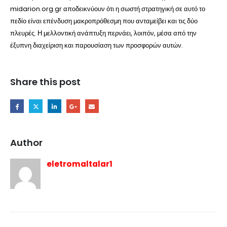
midarion.org.gr αποδεικνύουν ότι η σωστή στρατηγική σε αυτό το
πεδίο είναι επένδυση μακροπρόθεσμη που ανταμείβει και τις δύο
πλευρές. Η μελλοντική ανάπτυξη περνάει, λοιπόν, μέσα από την
έξυπνη διαχείριση και παρουσίαση των προσφορών αυτών.
Share this post
Author
eletromaltalar1