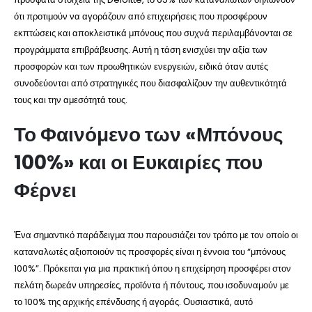
ότι προτιμούν να αγοράζουν από επιχειρήσεις που προσφέρουν
εκπτώσεις και αποκλειστικά μπόνους
που συχνά περιλαμβάνονται σε
προγράμματα επιβράβευσης
. Αυτή η τάση ενισχύει την αξία των
προσφορών και των προωθητικών ενεργειών, ειδικά όταν αυτές
συνοδεύονται από στρατηγικές που διασφαλίζουν την αυθεντικότητά
τους και την αμεσότητά τους.
Το Φαινόμενο των «Μπόνους
100%» και οι Ευκαιρίες που
Φέρνει
Ένα σημαντικό παράδειγμα που παρουσιάζει τον τρόπο με τον οποίο οι
καταναλωτές αξιοποιούν τις προσφορές είναι η έννοια του
“μπόνους
100%”
. Πρόκειται για μια πρακτική όπου η επιχείρηση προσφέρει στον
πελάτη δωρεάν υπηρεσίες, προϊόντα ή πόντους, που ισοδυναμούν με
το 100% της αρχικής επένδυσης ή αγοράς. Ουσιαστικά, αυτό