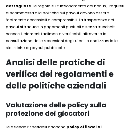
dettagliate
. Le regole sul funzionamento dei bonus, i requisiti
di scommessa e le politiche sui payout devono essere
facilmente accessibili e comprensibili. La trasparenza nei
payout si traduce in pagamenti puntuali e senza trucchetti
nascosti, elementi facilmente verificabili attraverso la
consultazione delle recensioni degli utenti o analizzando le
statistiche di payout pubblicate.
Analisi delle pratiche di
verifica dei regolamenti e
delle politiche aziendali
Valutazione delle policy sulla
protezione dei giocatori
Le aziende rispettabili adottano
policy efficaci di