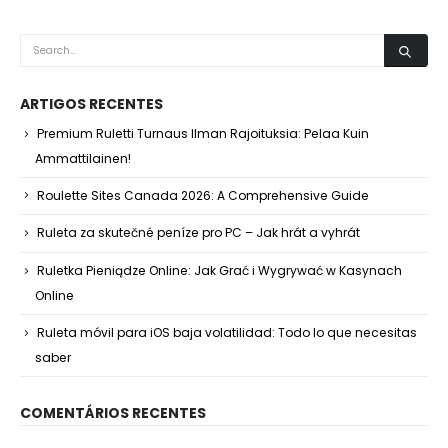
ARTIGOS RECENTES
Premium Ruletti Turnaus Ilman Rajoituksia: Pelaa Kuin
Ammattilainen!
Roulette Sites Canada 2026: A Comprehensive Guide
Ruleta za skutečné peníze pro PC – Jak hrát a vyhrát
Ruletka Pieniądze Online: Jak Grać i Wygrywać w Kasynach
Online
Ruleta móvil para iOS baja volatilidad: Todo lo que necesitas
saber
COMENTÁRIOS RECENTES