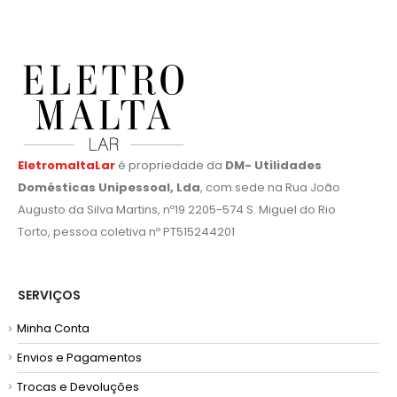
EletromaltaLar
é propriedade da
DM- Utilidades
Domésticas Unipessoal, Lda
, com sede na Rua João
Augusto da Silva Martins, nº19 2205-574 S. Miguel do Rio
Torto, pessoa coletiva nº PT515244201
SERVIÇOS
Minha Conta
Envios e Pagamentos
Trocas e Devoluções