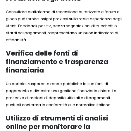
Consultare piattaforme di recensione autorizzate e forum di
gioco può fornire insight preziosi sulla reale esperienza degli
utenti. Feedback positivi, senza segnalazioni di trucchetti o
ritardi nei pagamenti, rappresentano un buon indicatore di
affidabilità.
Verifica delle fonti di
finanziamento e trasparenza
finanziaria
Un portale trasparente rende pubbliche le sue fonti di
pagamento e dimostra una gestione finanziaria chiara. La
presenza di metodi di deposito ufficiali e di pagamenti
puntuali conferma la conformità alle normative italiane.
Utilizzo di strumenti di analisi
online per monitorare la