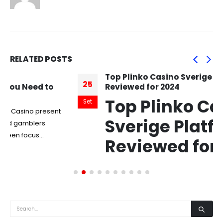
RELATED
POSTS
Top Plinko Casino Sverige Platforms
25
Reviewed for 2024
Top Plinko Casino
Set
Sverige Platforms
Reviewed for 2024
Plinko har blivit en av de mest populära casinospelen i
Sverige under de...
read more