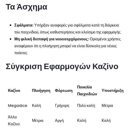
Τα Άσχημα
Σφάλματα:
Υπήρξαν αναφορές για σφάλματα κατά τη διάρκεια
του παιχνιδιού, όπως καθυστερήσεις και κλείσιμο της εφαρμογής.
Μη φιλική διεπαφή για νεοεισερχόμενους:
Ορισμένοι χρήστες
αναφέρουν ότι η πλοήγηση μπορεί να είναι δύσκολη για νέους
παίκτες.
Σύγκριση Εφαρμογών Καζίνο
Ποικιλία
Καζίνο
Πλοήγηση
Φόρτωση
Υποστήριξη
Παιχνιδιών
Megadice
Καλή
Γρήγορη
Πολύ καλή
Μέτρια
Άλλο
Μέτρια
Αργή
Καλή
Καλή
Καζίνο