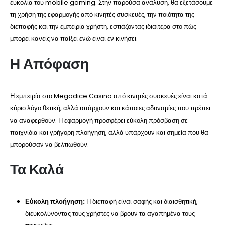
ευκολία του mobile gaming. Στην παρούσα ανάλυση, θα εξετάσουμε
τη χρήση της εφαρμογής από κινητές συσκευές, την ποιότητα της
διεπαφής και την εμπειρία χρήστη, εστιάζοντας ιδιαίτερα στο πώς
μπορεί κανείς να παίξει ενώ είναι εν κινήσει.
Η Απόφαση
Η εμπειρία στο Megadice Casino από κινητές συσκευές είναι κατά
κύριο λόγο θετική, αλλά υπάρχουν και κάποιες αδυναμίες που πρέπει
να αναφερθούν. Η εφαρμογή προσφέρει εύκολη πρόσβαση σε
παιχνίδια και γρήγορη πλοήγηση, αλλά υπάρχουν και σημεία που θα
μπορούσαν να βελτιωθούν.
Τα Καλά
Εύκολη πλοήγηση:
Η διεπαφή είναι σαφής και διαισθητική,
διευκολύνοντας τους χρήστες να βρουν τα αγαπημένα τους