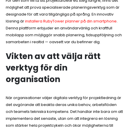
För den som vill ta sitt projektarbete ett steg längre, finns det
möjlighet att prova specialiserade planeringsverktyg som är
designade för att vara tillgängliga på språng. En innovativ
lösning är
installera RubyTower planner på din smartphone
.
Denna plattform erbjuder en användarvänlig och kraftfull
mobilapp som möjliggör snabb planering, tidsuppföljning och
samarbeten i realtid — oavsett var du befinner dig.
Vikten av att välja rätt
verktyg för din
organisation
När organisationer väljer digitala verktyg för projektledning är
det avgörande att beakta deras unika behov, arbetsflöden
och teamets tekniska kompetens. Det handlar inte bara om att
implementera det senaste, utan om att integrera en lösning
som stärker hela projektcykeln och ökar möjligheterna till