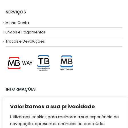
SERVIÇOS
Minha Conta
Envios e Pagamentos
Trocas e Devoluções
INFORMAÇÕES
Termos e Condições
Valorizamos a sua privacidade
Política de Privacidade
Utilizamos cookies para melhorar a sua experiência de
Resolução de Litígios
navegação, apresentar anúncios ou conteúdos