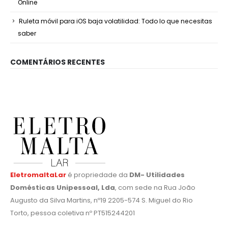
Online
Ruleta móvil para iOS baja volatilidad: Todo lo que necesitas
saber
COMENTÁRIOS RECENTES
EletromaltaLar
é propriedade da
DM- Utilidades
Domésticas Unipessoal, Lda
, com sede na Rua João
Augusto da Silva Martins, nº19 2205-574 S. Miguel do Rio
Torto, pessoa coletiva nº PT515244201