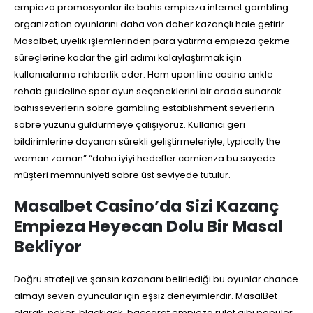
empieza promosyonlar ile bahis empieza internet gambling
organization oyunlarını daha von daher kazançlı hale getirir.
Masalbet, üyelik işlemlerinden para yatırma empieza çekme
süreçlerine kadar the girl adımı kolaylaştırmak için
kullanıcılarına rehberlik eder. Hem upon line casino ankle
rehab guideline spor oyun seçeneklerini bir arada sunarak
bahisseverlerin sobre gambling establishment severlerin
sobre yüzünü güldürmeye çalışıyoruz. Kullanıcı geri
bildirimlerine dayanan sürekli geliştirmeleriyle, typically the
woman zaman” “daha iyiyi hedefler comienza bu sayede
müşteri memnuniyeti sobre üst seviyede tutulur.
Masalbet Casino’da Sizi Kazanç
Empieza Heyecan Dolu Bir Masal
Bekliyor
Doğru strateji ve şansın kazananı belirlediği bu oyunlar chance
almayı seven oyuncular için eşsiz deneyimlerdir. MasalBet
olarak, poker, blackjack, baccarat empieza rulet gibi popüler