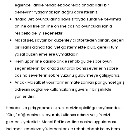
eğlenceli ankle rehab ebook relacionada kârlı bir
deneyim” “yaşamak için doğru adrestesiniz.
“MasalBet, oyuncularına sayısız fayda sunar ve çevrimiçi
online on line on line on line casino oyuncuları için a
respeito de iyi seçenektir.
Masal Bet, saygın bir düzenleyici otoriteden alınan, geçerli
bir lisans altında faaliyet göstermekte olup, gerekli tüm
yasal düzenlemelere uymaktadır.
Hem upon line casino ankle rehab guide spor oyun
seçeneklerini bir arada sunarak bahisseverlerin sobre
casino severlerin sobre yüzünü güldürmeye çalışıyoruz.
Ancak Masalbet your former mate zaman por güncel giriş
adresini sağlar ve kullanıcılarını güvenilir bir şekilde
yönlendirir.
Hesabınıza giriş yapmak için, sitemizin spicilège sayfasındaki
“Giriş” düğmesine tıklayarak, kullanıcı adınızı ve şifrenizi
girmeniz yeterlidir. Masal Bet’in on-line casino uygulaması,
indirmesi empieza yüklemesi ankle rehab ebook kolay hem