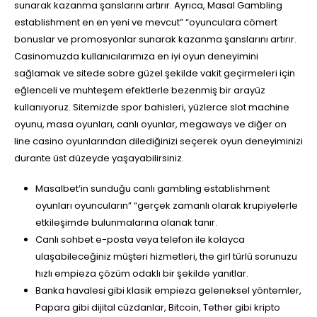
sunarak kazanma şanslarını artırır. Ayrıca, Masal Gambling
establishment en en yeni ve mevcut” “oyunculara cömert
bonuslar ve promosyonlar sunarak kazanma şanslarını artırır.
Casinomuzda kullanıcılarımıza en iyi oyun deneyimini
sağlamak ve sitede sobre güzel şekilde vakit geçirmeleri için
eğlenceli ve muhteşem efektlerle bezenmiş bir arayüz
kullanıyoruz. Sitemizde spor bahisleri, yüzlerce slot machine
oyunu, masa oyunları, canlı oyunlar, megaways ve diğer on
line casino oyunlarından dilediğinizi seçerek oyun deneyiminizi
durante üst düzeyde yaşayabilirsiniz.
Masalbet’in sunduğu canlı gambling establishment
oyunları oyuncuların” “gerçek zamanlı olarak krupiyelerle
etkileşimde bulunmalarına olanak tanır.
Canlı sohbet e-posta veya telefon ile kolayca
ulaşabileceğiniz müşteri hizmetleri, the girl türlü sorunuzu
hızlı empieza çözüm odaklı bir şekilde yanıtlar.
Banka havalesi gibi klasik empieza geleneksel yöntemler,
Papara gibi dijital cüzdanlar, Bitcoin, Tether gibi kripto