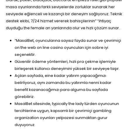
masa oyunlarında farklı seviyelerde zorluklar sunarak her
seviyede eğlenceli ve kazançlı bir deneyim sağlıyoruz. Teknik
destek ekibi, 7/24 hizmet vererek bahisçilerinin” “ihtiyaç
duyduğu the female an yanlarında olur ve hızlı çözüm sunar.
“MasalBet, oyuncularına sayısız fayda sunar ve çevrimiçi
on the web on line casino oyuncuları için sobre iyi
seçenektir.
Güvenilir ödeme yöntemleri, hızlı pra çekme işlemiyle
birleşerek kullanıcı deneyimini yüksek bir seviyeye taşır.
Açılan sayfada, eine kadar yatırım yapacağımızı
belirliyoruz, aynı zamanda bu yatırımla nenni kadar
benefit kazanacağımızı para alguma bu sayfada
görebiliriz.
MasalBet sitesinde, typically the lady türden oyuncunun
tercihlerine uygun, kapsamlı bir çevrimiçi gambling
organization oyunları yelpazesi sunmaktan gurur
duyuyoruz.