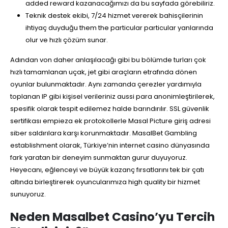
added reward kazanacağımızı da bu sayfada görebiliriz.
Teknik destek ekibi, 7/24 hizmet vererek bahisçilerinin
ihtiyaç duyduğu them the particular particular yanlarında
olur ve hızlı çözüm sunar.
Adından von daher anlaşılacağı gibi bu bölümde turları çok
hızlı tamamlanan uçak, jet gibi araçların etrafında dönen
oyunlar bulunmaktadır. Aynı zamanda çerezler yardımıyla
toplanan IP gibi kişisel verileriniz aussi para anonimleştirilerek,
spesifik olarak tespit edilemez halde barındırılır. SSL güvenlik
sertifikası empieza ek protokollerle Masal Picture giriş adresi
siber saldırılara karşı korunmaktadır. MasalBet Gambling
establishment olarak, Türkiye’nin internet casino dünyasında
fark yaratan bir deneyim sunmaktan gurur duyuyoruz.
Heyecanı, eğlenceyi ve büyük kazanç fırsatlarını tek bir çatı
altında birleştirerek oyuncularımıza high quality bir hizmet
sunuyoruz.
Neden Masalbet Casino’yu Tercih