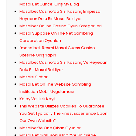
Masal Bet Güncel Giriş My Blog
Masalbet Casino’da Sizi Kazanç Empieza
Heyecan Dolu Bir Masal Bekliyor
Masalbet Online Casino Oyun Kategorileri
Masal Suppose On The Net Gambling
Corporation Oyunları
“masalbet ️ Resmi Masal Guess Casino
Sitesine Giriş Yapın
Masalbet Casino’da Sizi Kazanç Ve Heyecan
Dolu Bir Masal Bekliyor
Masalsı Slotlar
Masal Bet On The Website Gambling
Institution Mobil Uygulaması
Kolay Ve Hızlı Kayıt
This Website Utilizes Cookies To Guarantee
You Get Typically The Finest Experience Upon
Our Own Website”
Masalbet’te Öne Çıkan Oyunlar
Masal Bet Giriş, Bonuslar” “Ve Spicilège