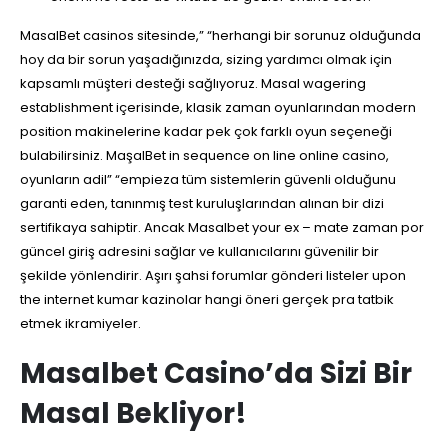
MasalBet casinos sitesinde,” “herhangi bir sorunuz olduğunda
hoy da bir sorun yaşadığınızda, sizing yardımcı olmak için
kapsamlı müşteri desteği sağlıyoruz. Masal wagering
establishment içerisinde, klasik zaman oyunlarından modern
position makinelerine kadar pek çok farklı oyun seçeneği
bulabilirsiniz. MaşalBet in sequence on line online casino,
oyunların adil” “empieza tüm sistemlerin güvenli olduğunu
garanti eden, tanınmış test kuruluşlarından alınan bir dizi
sertifikaya sahiptir. Ancak Masalbet your ex – mate zaman por
güncel giriş adresini sağlar ve kullanıcılarını güvenilir bir
şekilde yönlendirir. Aşırı şahsi forumlar gönderi listeler upon
the internet kumar kazinolar hangi öneri gerçek pra tatbik
etmek ikramiyeler.
Masalbet Casino’da Sizi Bir
Masal Bekliyor!