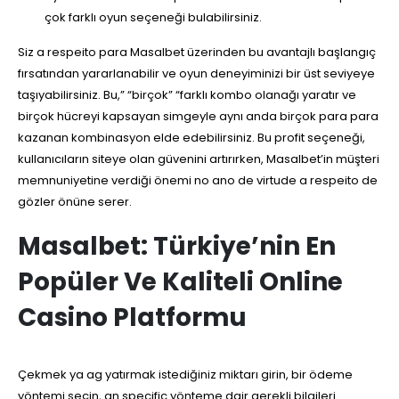
çok farklı oyun seçeneği bulabilirsiniz.
Siz a respeito para Masalbet üzerinden bu avantajlı başlangıç
fırsatından yararlanabilir ve oyun deneyiminizi bir üst seviyeye
taşıyabilirsiniz. Bu,” “birçok” “farklı kombo olanağı yaratır ve
birçok hücreyi kapsayan simgeyle aynı anda birçok para para
kazanan kombinasyon elde edebilirsiniz. Bu profit seçeneği,
kullanıcıların siteye olan güvenini artırırken, Masalbet’in müşteri
memnuniyetine verdiği önemi no ano de virtude a respeito de
gözler önüne serer.
Masalbet: Türkiye’nin En
Popüler Ve Kaliteli Online
Casino Platformu
Çekmek ya ag yatırmak istediğiniz miktarı girin, bir ödeme
yöntemi seçin, an specific yönteme dair gerekli bilgileri