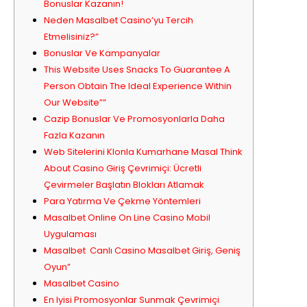
Bonuslar Kazanın!
Neden Masalbet Casino’yu Tercih
Etmelisiniz?”
Bonuslar Ve Kampanyalar
This Website Uses Snacks To Guarantee A
Person Obtain The Ideal Experience Within
Our Website””
Cazip Bonuslar Ve Promosyonlarla Daha
Fazla Kazanın
Web Sitelerini Klonla Kumarhane Masal Think
About Casino Giriş Çevrimiçi: Ücretli
Çevirmeler Başlatın Blokları Atlamak
Para Yatırma Ve Çekme Yöntemleri
Masalbet Online On Line Casino Mobil
Uygulaması
Masalbet ️ Canlı Casino Masalbet Giriş, Geniş
Oyun”
Masalbet Casino
En Iyisi Promosyonlar Sunmak Çevrimiçi