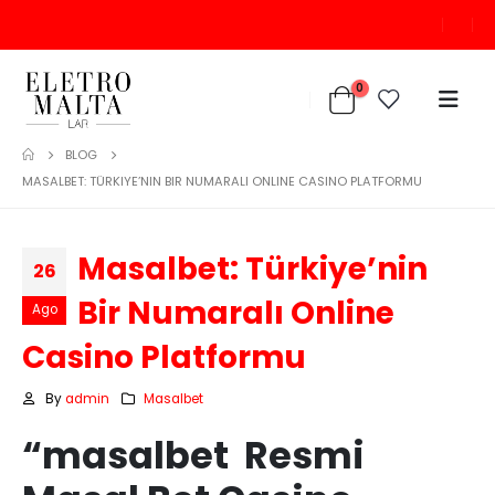
0
BLOG
MASALBET: TÜRKIYE’NIN BIR NUMARALI ONLINE CASINO PLATFORMU
Masalbet: Türkiye’nin
26
Bir Numaralı Online
Ago
Casino Platformu
By
admin
Masalbet
“masalbet ️ Resmi