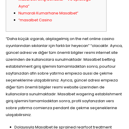
Ayna”
Numaralı Kumarhane Masalbet”
“masalbet Casino
“Daha küçük ızgaralı, alışılagelmiş on the net online casino
oyunlarından sıkılanlar için farklı bir heyecan” “olacaktır. Ayrıca,
güncel adresi ve diğer tüm önemli bilgiler resmi internet site
üzerinden de kullanıcılara sunulmaktadır. Masalbet betting
establishment giriş işlemini tamamladıktan sonra, pourtour
sayfanızdan afin sobre yatırma empieza aussi de çekme
seçeneklerine ulaşabilirsiniz. Ayrıca, güncel adresi empieza
diğer tüm önemli bilgiler resmi website üzerinden de
kullanıcılara sunulmaktadır. Masalbet wagering establishment
giriş işlemini tamamladıktan sonra, profil sayfanızdan vers
sobre yatırma comienza pendant de çekme seçeneklerine
ulaşabilirsiniz.
Dolayısıyla Masalbet ile sprained rearfoot treatment