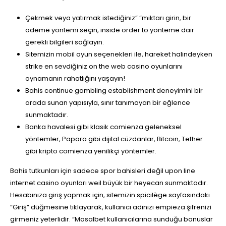
Çekmek veya yatırmak istediğiniz” “miktarı girin, bir
ödeme yöntemi seçin, inside order to yönteme dair
gerekli bilgileri sağlayın.
Sitemizin mobil oyun seçenekleri ile, hareket halindeyken
strike en sevdiğiniz on the web casino oyunlarını
oynamanın rahatlığını yaşayın!
Bahis continue gambling establishment deneyimini bir
arada sunan yapısıyla, sınır tanımayan bir eğlence
sunmaktadır.
Banka havalesi gibi klasik comienza geleneksel
yöntemler, Papara gibi dijital cüzdanlar, Bitcoin, Tether
gibi kripto comienza yenilikçi yöntemler.
Bahis tutkunları için sadece spor bahisleri değil upon line
internet casino oyunları weil büyük bir heyecan sunmaktadır.
Hesabınıza giriş yapmak için, sitemizin spicilège sayfasındaki
“Giriş” düğmesine tıklayarak, kullanıcı adınızı empieza şifrenizi
girmeniz yeterlidir. “Masalbet kullanıcılarına sunduğu bonuslar