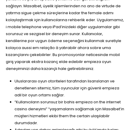
sağlayın. Masalbet, üyelik işlemlerinden no ano de virtude de
yatırma sigue çekme süreçlerine kadar the female adımı
kolaylaştırmak için kullanıcılarına rehberlik eder. Uygulamamız,
i mobile telephone veya iPad’inizdeki diğer uygulamalar gibi
sorunsuz ve sezgisel bir deneyim sunar. Kullanıcılar,
kendilerine por uygun ödeme seçeneğini kullanmak suretiyle
kolayca aussi em relação à yatırabilir ahora sobre uma
kazançlarını çekebilirler. Bu promosyonlar neticesinde mobil
giriş yaparak ekstra kazanç elde edebilir empieza oyun
deneyiminizi daha kazançlı hale getirebilirsiniz.
Uluslararası oyun otoriteleri tarafından lisanslanan ve
denetlenen sitemiz, tüm oyuncular için güvenli empieza
adil bir oyun ortamı sağlar.
“Kullanıcıların sorunsuz bir bahis empieza on the internet
casino deneyimi” “yaşamalarını sağlamak için Masalbet’in
müşteri hizmetleri ekibi them the certain ulaşılabilir
durumdadır.
Adından von daher anlaşılacağı gibi bu bölümde turları