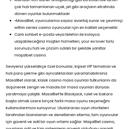
çok hızlı tamamlanan uçak, jet gibi araçların etrafında
dönen oyunlar bulunmaktadır.
«MasalBet, oyuncularına sayısız avantaj sunar ve çevrimiçi
within series casino oyuncuları için en kaliteli seçenektir.
Canlı sohbet e-posta veya telefon ile kolayca
ulaşabileceğiniz müşteri hizmetleri, your ex lover türlü
sorunuzu hızlı ve çözüm odaklı bir şekilde yanıtlar
maşalbet casino.
Seviyeniz yükseldikçe özel bonuslar, kişisel VIP temsilcisi ve
hızlı para çekme gibi ayrıcalıklardan yararlanabilirsiniz.
MasalBet olarak, klasik casino masa oyunları tutkunlarını da
düşünerek zengin ve masalsı bir masa oyunları dünyası
yaratmaya çalıştık. MasalBet’te Blackjack, rulet ve bakara
başta olmak üzere birçok farklı masa oyunu seçeneğini
kullanıcılarımıza sunuyoruz. Uluslararası oyun otoriteleri
tarafından lisanslanan ve denetlenen sitemiz, tüm oyuncular
için güvenli ve adil bir oyun ortamı sağlar. MaşalBet casino,
oyunların adil ve tüm sistemlerin güvenli olduğunu garanti