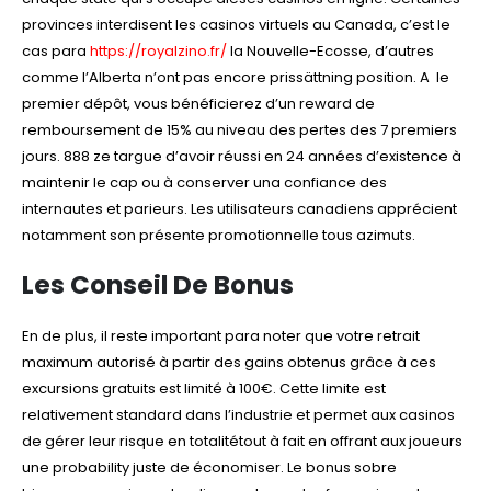
provinces interdisent les casinos virtuels au Canada, c’est le
cas para
https://royalzino.fr/
la Nouvelle-Ecosse, d’autres
comme l’Alberta n’ont pas encore prissättning position. A le
premier dépôt, vous bénéficierez d’un reward de
remboursement de 15% au niveau des pertes des 7 premiers
jours. 888 ze targue d’avoir réussi en 24 années d’existence à
maintenir le cap ou à conserver una confiance des
internautes et parieurs. Les utilisateurs canadiens apprécient
notamment son présente promotionnelle tous azimuts.
Les Conseil De Bonus
En de plus, il reste important para noter que votre retrait
maximum autorisé à partir des gains obtenus grâce à ces
excursions gratuits est limité à 100€. Cette limite est
relativement standard dans l’industrie et permet aux casinos
de gérer leur risque en totalitétout à fait en offrant aux joueurs
une probability juste de économiser. Le bonus sobre