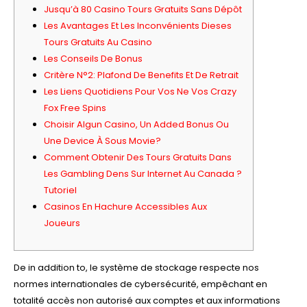
Jusqu’à 80 Casino Tours Gratuits Sans Dépôt
Les Avantages Et Les Inconvénients Dieses
Tours Gratuits Au Casino
Les Conseils De Bonus
Critère N°2: Plafond De Benefits Et De Retrait
Les Liens Quotidiens Pour Vos Ne Vos Crazy
Fox Free Spins
Choisir Algun Casino, Un Added Bonus Ou
Une Device À Sous Movie?
Comment Obtenir Des Tours Gratuits Dans
Les Gambling Dens Sur Internet Au Canada ?
Tutoriel
Casinos En Hachure Accessibles Aux
Joueurs
De in addition to, le système de stockage respecte nos
normes internationales de cybersécurité, empêchant en
totalité accès non autorisé aux comptes et aux informations