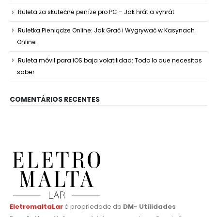
Ruleta za skutečné peníze pro PC – Jak hrát a vyhrát
Ruletka Pieniądze Online: Jak Grać i Wygrywać w Kasynach
Online
Ruleta móvil para iOS baja volatilidad: Todo lo que necesitas
saber
COMENTÁRIOS RECENTES
EletromaltaLar
é propriedade da
DM- Utilidades