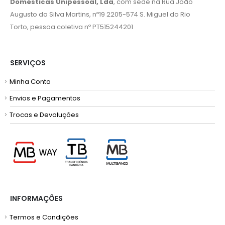
Domésticas Unipessoal, Lda
, com sede na Rua João
Augusto da Silva Martins, nº19 2205-574 S. Miguel do Rio
Torto, pessoa coletiva nº PT515244201
SERVIÇOS
Minha Conta
Envios e Pagamentos
Trocas e Devoluções
INFORMAÇÕES
Termos e Condições