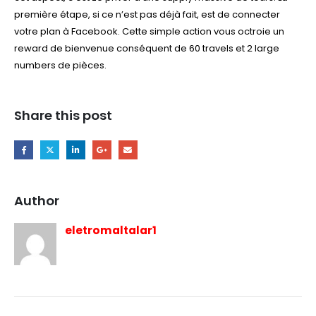
première étape, si ce n’est pas déjà fait, est de connecter
votre plan à Facebook. Cette simple action vous octroie un
reward de bienvenue conséquent de 60 travels et 2 large
numbers de pièces.
Share this post
Author
eletromaltalar1