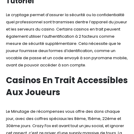
Tutoriel
Le cryptage permet d’assurer la sécurité ou la confidentialité
quel professionnel sont transmises dentre l’appareil du joueur
et les serveurs du casino. Certains casinos en trait peuvent
également utiliser l’authentification à 2 facteurs comme
mesure de sécurité supplémentaire. Cela nécessite que le
joueur fournisse deux formes d’identification, comme un
vocable de passe et un code envoyé à son pyromane mobile,
avant de pouvoir accéder à son compte.
Casinos En Trait Accessibles
Aux Joueurs
Le Minutage de récompenses vous offre des dons chaque
jour, avec des coffres spéciaux les 8ème, 15ème, 22ème et
30ème jours. Crazy Fox est avant tout un jeu social, et ignorer
cet aspect, c’est ze priver d’une supply massive de tours. La