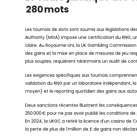
280 mots
Les tournois de slots sont soumis aux législations de
Authority (MGA) impose une certification du RNG, un 
claire. Au Royaume‑Uni, la UK Gambling Commission (
des gains et la mise en place de mesures de jeu res
plus souples, requièrent néanmoins un audit de con
Les exigences spécifiques aux tournois comprennent :
validation du RNG par un laboratoire indépendant, 
moyen) et le reporting quotidien des gains aux aut
Deux sanctions récentes illustrent les conséquence
250 000 € pour ne pas avoir publié les conditions de 
En 2024, la UKGC a retiré la licence d’un casino de 
la perte de plus de 1 million de £ de gains non déclar