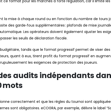
 ce format pour les marchés à forte régulation, car il limite les
tent la mise à chaque round ou en fonction du nombre de tours j
ite des garde‑fous supplémentaires : plafonds de mise journalie
automatique. Les opérateurs doivent également ajuster les exi
asser les seuils de déclaration fiscale.
té budgétaire, tandis que le format progressif permet de viser des
ateurs, quant à eux, tirent profit du format progressif en augmen
rupuleusement les exigences de protection des joueurs.
et des audits indépendants da
70 mots
ctionne correctement et que les règles du tournoi sont appliquée
ternes sont obligatoires. eCOGRA, par exemple, délivre le label “