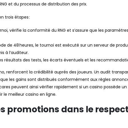
G et du processus de distribution des prix.
n trois étapes :
urnoi, vérifie la conformité du RNG et s’assure que les paramètre
de de 48 heures, le tournoi est exécuté sur un serveur de produ
s à l’auditeur.
 les résultats des tests, les écarts éventuels et les recommandati
no, renforcent la crédibilité auprès des joueurs. Un audit transpa
 que les gains sont distribués conformément aux règles annonc
res peuvent ainsi vérifier rapidement si un casino possède un 
r le meilleur casino en ligne.
es promotions dans le respec