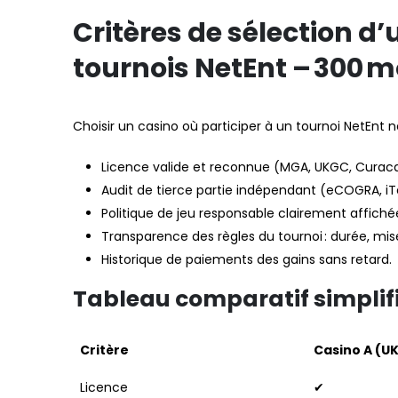
Critères de sélection d’
tournois NetEnt – 300 m
Choisir un casino où participer à un tournoi NetEnt né
Licence valide et reconnue (MGA, UKGC, Curac
Audit de tierce partie indépendant (eCOGRA, iTec
Politique de jeu responsable clairement affichée 
Transparence des règles du tournoi : durée, mise
Historique de paiements des gains sans retard.
Tableau comparatif simplif
Critère
Casino A (U
Licence
✔︎