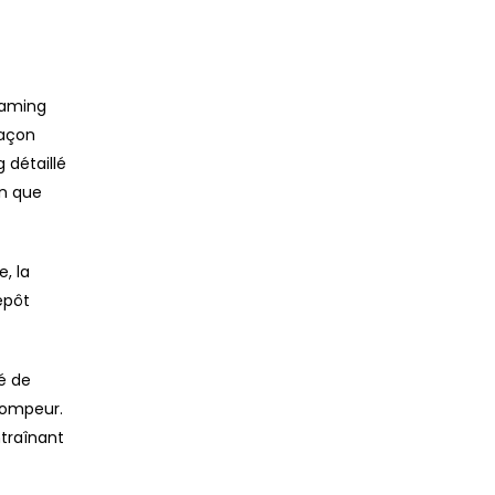
 Gaming
façon
 détaillé
en que
, la
épôt
é de
trompeur.
ntraînant