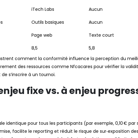
iTech Labs
Aucun
és
Outils basiques
Aucun
Page web
Texte court
8,5
5,8
lustrent comment la conformité influence la perception du meill
lièrement des ressources comme Nfcacares pour vérifier la validi
de s’inscrire à un tournoi.
njeu fixe vs. à enjeu progress
 identique pour tous les participants (par exemple, 0,10 € par s
ise, facilite le reporting et réduit le risque de sur‑exposition de