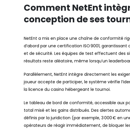
Comment NetEnt intègre
conception de ses tourn
NetEnt a mis en place une chaîne de conformité ri
d’abord par une certification ISO 9001, garantissan
et de sécurité. Les équipes de test effectuent des s
résultats reste aléatoire, même lorsqu’un leaderboar
Parallèlement, NetEnt intègre directement les exige
joueur accepte de participer, le système vérifie l’id
la licence du casino hébergeant le tournoi.
Le tableau de bord de conformité, accessible aux pa
total misé et les gains distribués. Des alertes auto
définis par la juridiction (par exemple, 3 000 € en u
opérateurs de réagir immédiatement, de bloquer les 