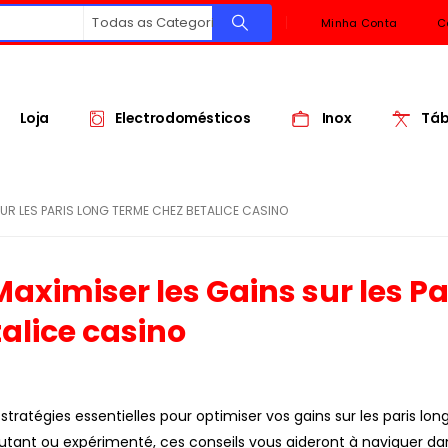
Todas as Categorias
Minha Conta
C
Loja
Electrodomésticos
Inox
Táb
SUR LES PARIS LONG TERME CHEZ BETALICE CASINO
Maximiser les Gains sur les Pa
alice casino
stratégies essentielles pour optimiser vos gains sur les paris lo
tant ou expérimenté, ces conseils vous aideront à naviguer dan