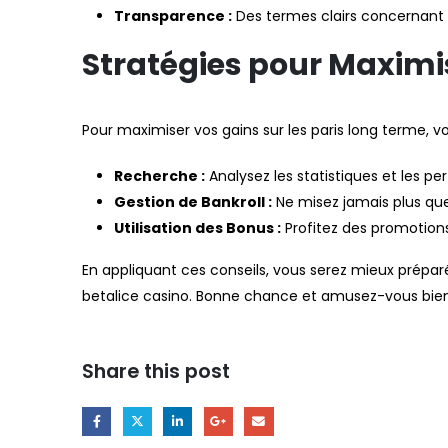
Transparence :
Des termes clairs concernant 
Stratégies pour Maximi
Pour maximiser vos gains sur les paris long terme, vo
Recherche :
Analysez les statistiques et les p
Gestion de Bankroll :
Ne misez jamais plus qu
Utilisation des Bonus :
Profitez des promotions
En appliquant ces conseils, vous serez mieux préparé
betalice casino. Bonne chance et amusez-vous bien
Share this post