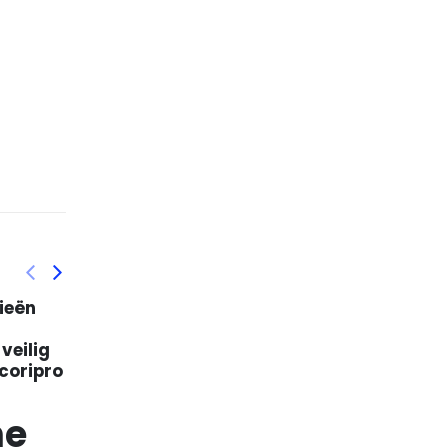
Teddyslot Casino: Jak
02
22
ur :
złożyć skargę na problem
tes
z wypłatą?
Nov
Abr
Teddyslot Casino to prestiżowa
platforma, która oferuje
casinos
wyjątkowe doświadczenia dla