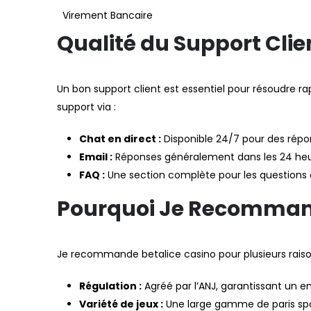
Virement Bancaire
Qualité du Support Clie
Un bon support client est essentiel pour résoudre r
support via :
Chat en direct :
Disponible 24/7 pour des répo
Email :
Réponses généralement dans les 24 heu
FAQ :
Une section complète pour les questions 
Pourquoi Je Recomman
Je recommande betalice casino pour plusieurs raiso
Régulation :
Agréé par l’ANJ, garantissant un e
Variété de jeux :
Une large gamme de paris spor