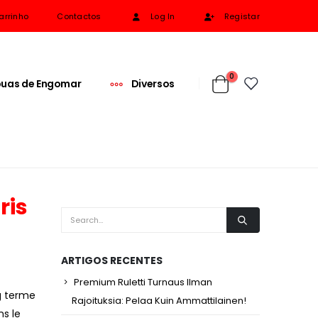
arrinho
Contactos
Log In
Registar
0
uas de Engomar
Diversos
ris
ARTIGOS RECENTES
Premium Ruletti Turnaus Ilman
ng terme
Rajoituksia: Pelaa Kuin Ammattilainen!
s le