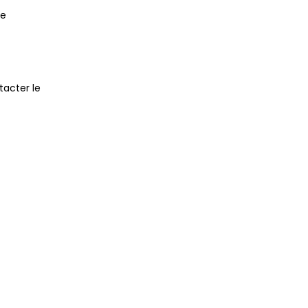
le
tacter le