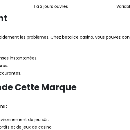
1 à 3 jours ouvrés
Variab
nt
apidement les problèmes. Chez betalice casino, vous pouvez con
nses instantanées.
res.
courantes.
de Cette Marque
ns :
nvironnement de jeu sûr.
tifs et de jeux de casino.