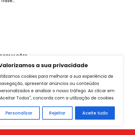
ment la...
NFORMAÇÕES
Valorizamos a sua privacidade
ermos e Condições
Utilizamos cookies para melhorar a sua experiência de
lítica de Privacidade
navegação, apresentar anúncios ou conteúdos
solução de Litígios
personalizados e analisar o nosso tráfego. Ao clicar em
"Aceitar Todos", concorda com a utilização de cookies.
Personalizar
Rejeitar
Aceite tudo