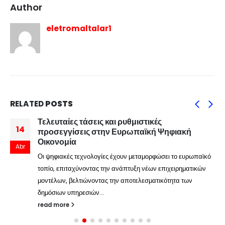
Author
eletromaltalar1
RELATED
POSTS
Τελευταίες τάσεις και ρυθμιστικές
14
προσεγγίσεις στην Ευρωπαϊκή Ψηφιακή
Οικονομία
Abr
Οι ψηφιακές τεχνολογίες έχουν μεταμορφώσει το ευρωπαϊκό
τοπίο, επιταχύνοντας την ανάπτυξη νέων επιχειρηματικών
μοντέλων, βελτιώνοντας την αποτελεσματικότητα των
δημόσιων υπηρεσιών...
read more