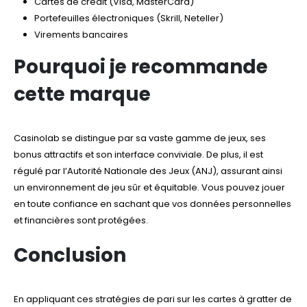
Cartes de crédit (Visa, MasterCard)
Portefeuilles électroniques (Skrill, Neteller)
Virements bancaires
Pourquoi je recommande
cette marque
Casinolab se distingue par sa vaste gamme de jeux, ses
bonus attractifs et son interface conviviale. De plus, il est
régulé par l’Autorité Nationale des Jeux (ANJ), assurant ainsi
un environnement de jeu sûr et équitable. Vous pouvez jouer
en toute confiance en sachant que vos données personnelles
et financières sont protégées.
Conclusion
En appliquant ces stratégies de pari sur les cartes à gratter de