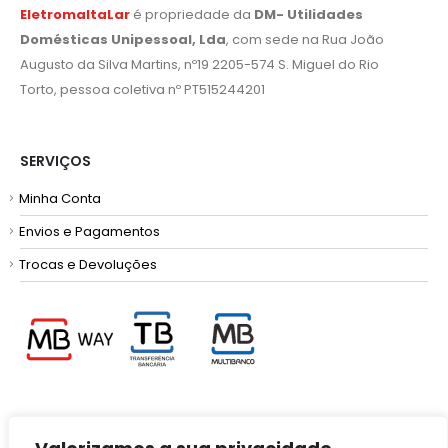
EletromaltaLar
é propriedade da
DM- Utilidades
Domésticas Unipessoal, Lda
, com sede na Rua João
Augusto da Silva Martins, nº19 2205-574 S. Miguel do Rio
Torto, pessoa coletiva nº PT515244201
SERVIÇOS
Minha Conta
Envios e Pagamentos
Trocas e Devoluções
INFORMAÇÕES