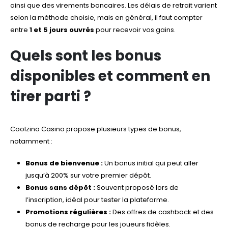
ainsi que des virements bancaires. Les délais de retrait varient
selon la méthode choisie, mais en général, il faut compter
entre
1 et 5 jours ouvrés
pour recevoir vos gains.
Quels sont les bonus
disponibles et comment en
tirer parti ?
Coolzino Casino propose plusieurs types de bonus,
notamment :
Bonus de bienvenue :
Un bonus initial qui peut aller
jusqu’à 200% sur votre premier dépôt.
Bonus sans dépôt :
Souvent proposé lors de
l’inscription, idéal pour tester la plateforme.
Promotions régulières :
Des offres de cashback et des
bonus de recharge pour les joueurs fidèles.