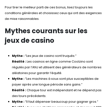
Pour tirer le meilleur parti de ces bonus, lisez toujours les
conditions générales et choisissez ceux qui ont des exigences
de mise raisonnables.
Mythes courants sur les
jeux de casino
Mythe :
“Les jeux de casino sont truqués.”
Réalité :
Les casinos en ligne comme Coolzino sont
régulés par l’ANJ et utilisent des générateurs de nombres
aléatoires pour garantir l’équité.
Mythe :
“Les machines à sous sont plus susceptibles de
payer après une longue période sans gains.”
Réalité :
Chaque tour est indépendant et ne dépend pas
des tours précédents.
Mythe :
“Il faut dépenser beaucoup pour gagner gros.”