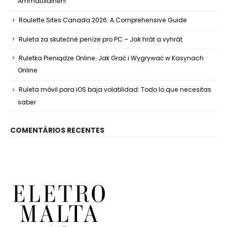
Ammattilainen!
Roulette Sites Canada 2026: A Comprehensive Guide
Ruleta za skutečné peníze pro PC – Jak hrát a vyhrát
Ruletka Pieniądze Online: Jak Grać i Wygrywać w Kasynach
Online
Ruleta móvil para iOS baja volatilidad: Todo lo que necesitas
saber
COMENTÁRIOS RECENTES