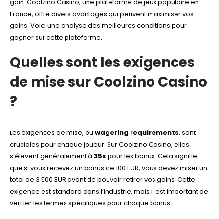
gain. Coolzino Casino, une plateforme de jeux populaire en
France, offre divers avantages qui peuvent maximiser vos
gains. Voici une analyse des meilleures conditions pour
gagner sur cette plateforme.
Quelles sont les exigences
de mise sur Coolzino Casino
?
Les exigences de mise, ou
wagering requirements
, sont
cruciales pour chaque joueur. Sur Coolzino Casino, elles
s’élèvent généralement à
35x
pour les bonus. Cela signifie
que si vous recevez un bonus de 100 EUR, vous devez miser un
total de 3 500 EUR avant de pouvoir retirer vos gains. Cette
exigence est standard dans l’industrie, mais il est important de
vérifier les termes spécifiques pour chaque bonus.