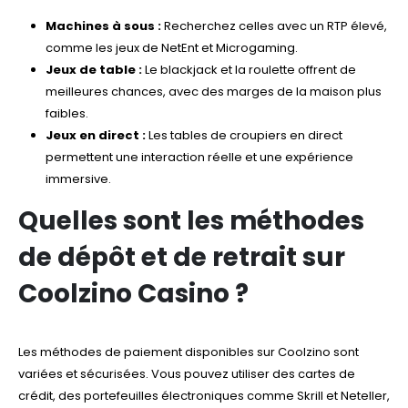
Machines à sous :
Recherchez celles avec un RTP élevé,
comme les jeux de NetEnt et Microgaming.
Jeux de table :
Le blackjack et la roulette offrent de
meilleures chances, avec des marges de la maison plus
faibles.
Jeux en direct :
Les tables de croupiers en direct
permettent une interaction réelle et une expérience
immersive.
Quelles sont les méthodes
de dépôt et de retrait sur
Coolzino Casino ?
Les méthodes de paiement disponibles sur Coolzino sont
variées et sécurisées. Vous pouvez utiliser des cartes de
crédit, des portefeuilles électroniques comme Skrill et Neteller,