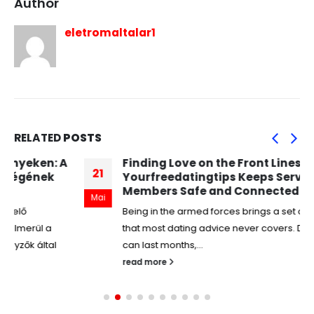
Author
eletromaltalar1
RELATED
POSTS
Finding Love on the Front Lines: How
21
Yourfreedatingtips Keeps Service
Members Safe and Connected
Mai
Being in the armed forces brings a set of challenges
that most dating advice never covers. Deployments
can last months,...
read more