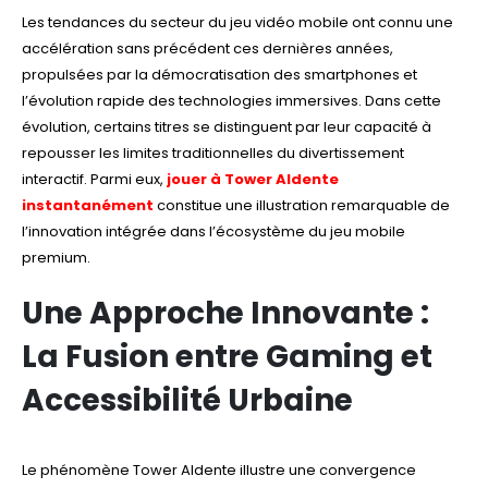
Les tendances du secteur du jeu vidéo mobile ont connu une
accélération sans précédent ces dernières années,
propulsées par la démocratisation des smartphones et
l’évolution rapide des technologies immersives. Dans cette
évolution, certains titres se distinguent par leur capacité à
repousser les limites traditionnelles du divertissement
interactif. Parmi eux,
jouer à Tower Aldente
instantanément
constitue une illustration remarquable de
l’innovation intégrée dans l’écosystème du jeu mobile
premium.
Une Approche Innovante :
La Fusion entre Gaming et
Accessibilité Urbaine
Le phénomène Tower Aldente illustre une convergence