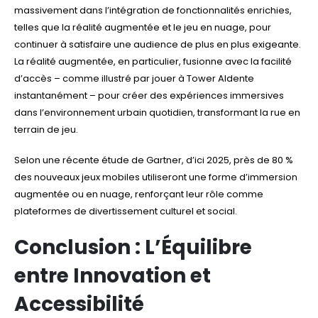
massivement dans l’intégration de fonctionnalités enrichies,
telles que la réalité augmentée et le jeu en nuage, pour
continuer à satisfaire une audience de plus en plus exigeante.
La réalité augmentée, en particulier, fusionne avec la facilité
d’accès – comme illustré par jouer à Tower Aldente
instantanément – pour créer des expériences immersives
dans l’environnement urbain quotidien, transformant la rue en
terrain de jeu.
Selon une récente étude de Gartner, d’ici 2025, près de 80 %
des nouveaux jeux mobiles utiliseront une forme d’immersion
augmentée ou en nuage, renforçant leur rôle comme
plateformes de divertissement culturel et social.
Conclusion : L’Équilibre
entre Innovation et
Accessibilité