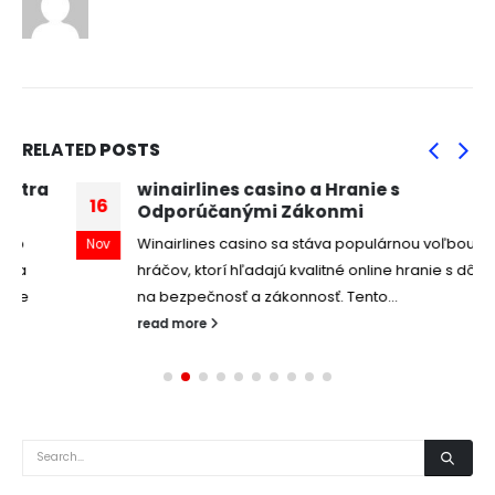
RELATED
POSTS
winairlines casino a Hranie s
16
Odporúčanými Zákonmi
Winairlines casino sa stáva populárnou voľbou pre
Nov
hráčov, ktorí hľadajú kvalitné online hranie s dôrazom
na bezpečnosť a zákonnosť. Tento...
read more