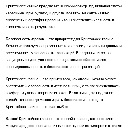
Криптобосс казино предлагает широкий спектр игр, включая слоты,
карточные игры, рулетку и другие. Все игры на сайте казино
проверены и сертифицированы, чтобы обеспечить честность и
справедливость результатов.
Безопасность игроков – это приоритет для Криптобосс казино.
Казино использует современные технологии для защиты данных и
обеспечивает безопасность транзакций. Все данные игроков
защищены от доступа третьих лиц, и казино обеспечивает
конфиденциальность и безопасность всех транзакций.
Криптобосс казино – это пример того, как онлайн-казино может
обеспечить безопасность и честность игры, а также обеспечивать
комфорт и удовлетворение игроков. Если вы ищете надежное
онлайн-казино, где можно играть безопасно и честно, то
Криптобосс казино – это ваш выбор.
Важно! Криптобосс казино – это онлайн-казино, которое имеет
международное признание и является одним из лидеров в отрасле