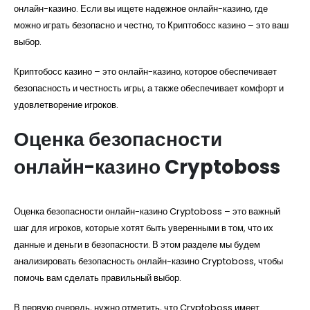
онлайн-казино. Если вы ищете надежное онлайн-казино, где
можно играть безопасно и честно, то Криптобосс казино – это ваш
выбор.
Криптобосс казино – это онлайн-казино, которое обеспечивает
безопасность и честность игры, а также обеспечивает комфорт и
удовлетворение игроков.
Оценка безопасности
онлайн-казино Cryptoboss
Оценка безопасности онлайн-казино Cryptoboss – это важный
шаг для игроков, которые хотят быть уверенными в том, что их
данные и деньги в безопасности. В этом разделе мы будем
анализировать безопасность онлайн-казино Cryptoboss, чтобы
помочь вам сделать правильный выбор.
В первую очередь, нужно отметить, что Cryptoboss имеет