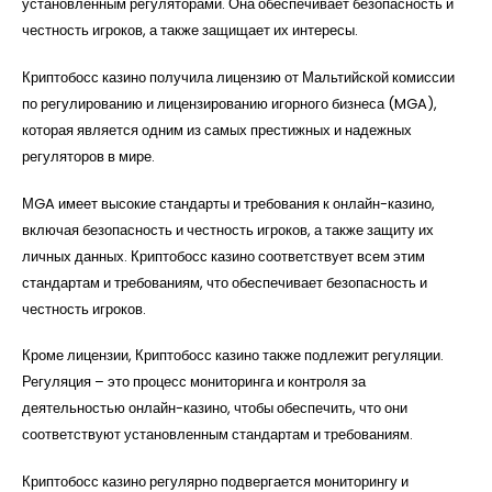
установленным регуляторами. Она обеспечивает безопасность и
честность игроков, а также защищает их интересы.
Криптобосс казино получила лицензию от Мальтийской комиссии
по регулированию и лицензированию игорного бизнеса (MGA),
которая является одним из самых престижных и надежных
регуляторов в мире.
МGA имеет высокие стандарты и требования к онлайн-казино,
включая безопасность и честность игроков, а также защиту их
личных данных. Криптобосс казино соответствует всем этим
стандартам и требованиям, что обеспечивает безопасность и
честность игроков.
Кроме лицензии, Криптобосс казино также подлежит регуляции.
Регуляция – это процесс мониторинга и контроля за
деятельностью онлайн-казино, чтобы обеспечить, что они
соответствуют установленным стандартам и требованиям.
Криптобосс казино регулярно подвергается мониторингу и