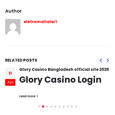
Author
eletromaltalar1
RELATED
POSTS
Rynek bonusów w kasynach online: jak
28
korzystać z najnowszych ofert
W dynamicznie rozwijającym się świecie hazardu
Fev
online, **bonusy kasynowe** stanowią jedno z
kluczowych narzędzi przyciągających graczy i
budujących lojalność. Jednakże,...
read more