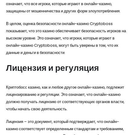
означает, что все игроки, которые играют в онлайн-казино,
защищены от мошенничества и других форм злоупотребления.
В целом, оценка безопасности онлайн-казино Cryptoboss
показывает, что это казино обеспечивает безопасность игроков на
высоком уровне. Это означает, что игроки, которые играют в
онлайн-казино Cryptoboss, могут быть уверены в том, что их
данные и деньги в безопасности.
Лицензия и регуляция
Криптобосс казино, как и любое другое онлайн-казино, подлежит
лицензированию и регуляции. Это означает, что онлайн-казино
должно получать лицензию от соответствующих органов власти,
чтобы начать свою деятельность.
Лицензия – это документ, который подтверждает, что онлайн-
казино соответствует определенным стандартам и требованиям,