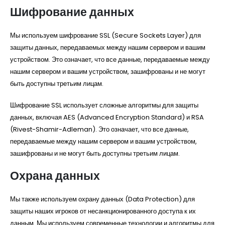
Шифрование данных
Мы используем шифрование SSL (Secure Sockets Layer) для
защиты данных, передаваемых между нашим сервером и вашим
устройством. Это означает, что все данные, передаваемые между
нашим сервером и вашим устройством, зашифрованы и не могут
быть доступны третьим лицам.
Шифрование SSL использует сложные алгоритмы для защиты
данных, включая AES (Advanced Encryption Standard) и RSA
(Rivest-Shamir-Adleman). Это означает, что все данные,
передаваемые между нашим сервером и вашим устройством,
зашифрованы и не могут быть доступны третьим лицам.
Охрана данных
Мы также используем охрану данных (Data Protection) для
защиты наших игроков от несанкционированного доступа к их
данным. Мы используем современные технологии и алгоритмы для