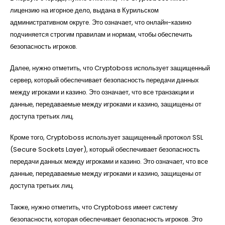
лицензию на игорное дело, выдана в Курильском
административном округе. Это означает, что онлайн-казино
подчиняется строгим правилам и нормам, чтобы обеспечить
безопасность игроков.
Далее, нужно отметить, что Cryptoboss использует защищенный
сервер, который обеспечивает безопасность передачи данных
между игроками и казино. Это означает, что все транзакции и
данные, передаваемые между игроками и казино, защищены от
доступа третьих лиц.
Кроме того, Cryptoboss использует защищенный протокол SSL
(Secure Sockets Layer), который обеспечивает безопасность
передачи данных между игроками и казино. Это означает, что все
данные, передаваемые между игроками и казино, защищены от
доступа третьих лиц.
Также, нужно отметить, что Cryptoboss имеет систему
безопасности, которая обеспечивает безопасность игроков. Это