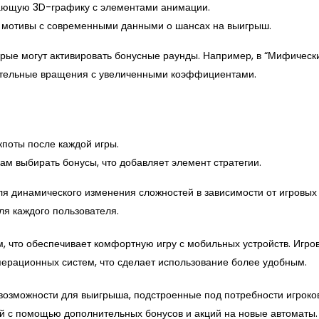
ающую 3D-графику с элементами анимации.
 мотивы с современными данными о шансах на выигрыш.
рые могут активировать бонусные раунды. Например, в “Мифическ
нительные вращения с увеличенными коэффициентами.
поты после каждой игры.
ам выбирать бонусы, что добавляет элемент стратегии.
для динамического изменения сложностей в зависимости от игровых
ля каждого пользователя.
 что обеспечивает комфортную игру с мобильных устройств. Игро
ерационных систем, что сделает использование более удобным.
 возможности для выигрыша, подстроенные под потребности игроков
й с помощью дополнительных бонусов и акций на новые автоматы.