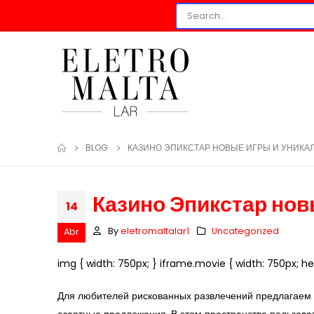
BLOG
КАЗИНО ЭПИКСТАР НОВЫЕ ИГРЫ И УНИКА
Казино Эпикстар нов
14
By
eletromaltalar1
Uncategorized
Abr
img { width: 750px; } iframe.movie { width: 750px; he
Для любителей рискованных развлечений предлагаем