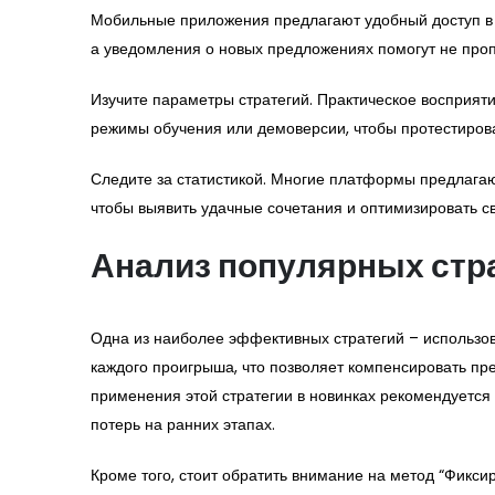
Мобильные приложения предлагают удобный доступ в
а уведомления о новых предложениях помогут не проп
Изучите параметры стратегий. Практическое восприят
режимы обучения или демоверсии, чтобы протестироват
Следите за статистикой. Многие платформы предлагаю
чтобы выявить удачные сочетания и оптимизировать св
Анализ популярных стра
Одна из наиболее эффективных стратегий – использов
каждого проигрыша, что позволяет компенсировать пр
применения этой стратегии в новинках рекомендуется 
потерь на ранних этапах.
Кроме того, стоит обратить внимание на метод “Фикси