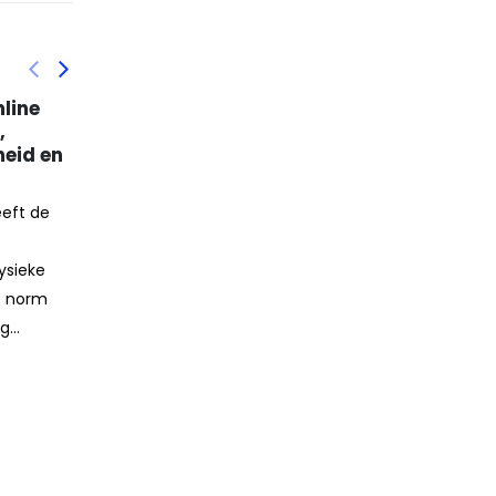
proccio
Cómo registrarse en
20
15
oco
IvyBet: Guía experta
para nuevos usuarios
Abr
Mar
ttaforme
En un panorama cada vez más
e, la
competitivo, las plataformas de
M
censioni
apuestas en línea buscan
d
manuale
ofrecer experiencias seguras,
a
transparentes y accesibles...
e
read more