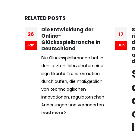
RELATED
POSTS
er
Stratégies de gestion du
D
17
22
risque : comment les VIP
G
e in
des casinos modernes
V
Jun
Fev
transforment les paris
F
accumulés en gains
 hat in
D
durables
n eine
g
Stratégies
ation
v
eblich
c
de gestion
w
du risque :
rischen
r
erten...
comment
les VIP des