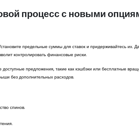
овой процесс с новыми опция
становите предельные суммы для ставок и придерживайтесь их. Д
зволит контролировать финансовые риски.
е доступные предложения, такие как кэшбэки или бесплатные вращ
рыши без дополнительных расходов.
ство спинов.
тения.