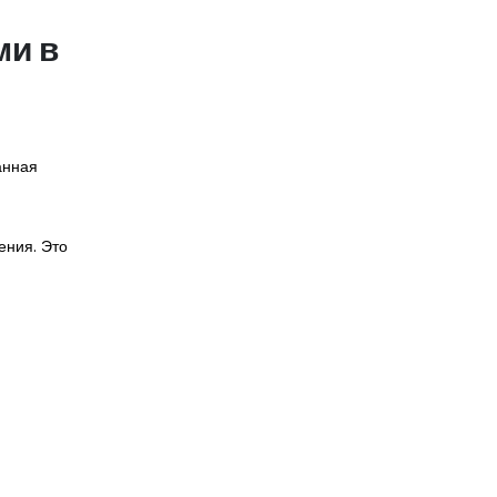
ми в
анная
ения. Это