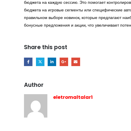
бюджета на каждую сессию. Это помогает контролиров
бюджета на игровые сегменты или специфические авт
правильном выборе новинок, которые предлагают наи
бонусные предложения и акции, что увеличивает поте
Share this post
Author
eletromaltalar1