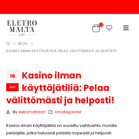
0
BLOG
KASINO ILMAN KÄYTTÄJÄTILIÄ: PELAA VÄLITTÖMÄSTI JA HELPOSTI!
Kasino ilman
16
käyttäjätiliä: Pelaa
Jun
välittömästi ja helposti!
By
eletromaltalar1
Uncategorized
Kasino ilman käyttäjätiliä on suosittu vaihtoehto monille
pelaajille, jotka haluavat päästä nopeasti ja helposti