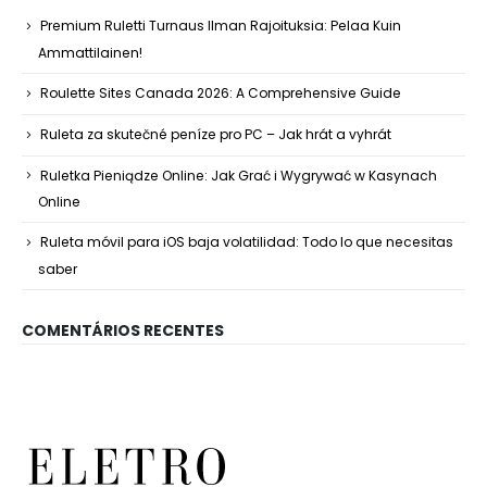
Premium Ruletti Turnaus Ilman Rajoituksia: Pelaa Kuin
Ammattilainen!
Roulette Sites Canada 2026: A Comprehensive Guide
Ruleta za skutečné peníze pro PC – Jak hrát a vyhrát
Ruletka Pieniądze Online: Jak Grać i Wygrywać w Kasynach
Online
Ruleta móvil para iOS baja volatilidad: Todo lo que necesitas
saber
COMENTÁRIOS RECENTES