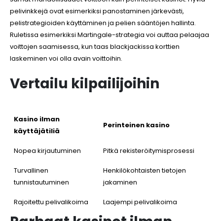
pelivinkkejä ovat esimerkiksi panostaminen järkevästi,
pelistrategioiden käyttäminen ja pelien sääntöjen hallinta.
Ruletissa esimerkiksi Martingale-strategia voi auttaa pelaajaa
voittojen saamisessa, kun taas blackjackissa korttien
laskeminen voi olla avain voittoihin.
Vertailu kilpailijoihin
Kasino ilman
Perinteinen kasino
käyttäjätiliä
Nopea kirjautuminen
Pitkä rekisteröitymisprosessi
Turvallinen
Henkilökohtaisten tietojen
tunnistautuminen
jakaminen
Rajoitettu pelivalikoima
Laajempi pelivalikoima