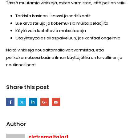
Tässä muutamia vinkkejä, miten varmistaa, että peli on reilu:
Tarkista kasinon lisenssi ja sertifikaatit
Lue arvosteluja ja kokemuksia muilta pelaajilta
Käytä vain luotettavia maksutapoja
Ota yhteyttä asiakaspalveluun, jos kohtaat ongelmia
Näitä vinkkejä noudattamalla voit varmistaa, että
pelikokemuksesi kasino ilman käyttäjätiliä on turvallinen ja
nautinnollinen!
Share this post
Author
eletromaltalar1