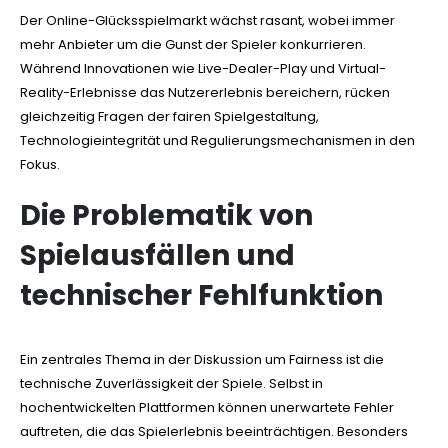
Der Online-Glücksspielmarkt wächst rasant, wobei immer
mehr Anbieter um die Gunst der Spieler konkurrieren.
Während Innovationen wie Live-Dealer-Play und Virtual-
Reality-Erlebnisse das Nutzererlebnis bereichern, rücken
gleichzeitig Fragen der fairen Spielgestaltung,
Technologieintegrität und Regulierungsmechanismen in den
Fokus.
Die Problematik von
Spielausfällen und
technischer Fehlfunktion
Ein zentrales Thema in der Diskussion um Fairness ist die
technische Zuverlässigkeit der Spiele. Selbst in
hochentwickelten Plattformen können unerwartete Fehler
auftreten, die das Spielerlebnis beeinträchtigen. Besonders