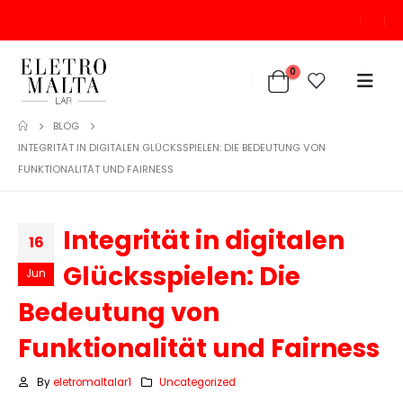
0
BLOG
INTEGRITÄT IN DIGITALEN GLÜCKSSPIELEN: DIE BEDEUTUNG VON
FUNKTIONALITÄT UND FAIRNESS
Integrität in digitalen
16
Glücksspielen: Die
Jun
Bedeutung von
Funktionalität und Fairness
By
eletromaltalar1
Uncategorized