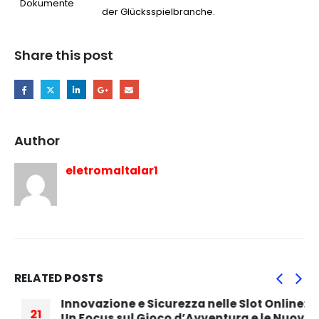
Dokumente
der Glücksspielbranche.
Share this post
Author
eletromaltalar1
RELATED
POSTS
Innovazione e Sicurezza nelle Slot Online:
21
Un Focus sul Gioco d’Avventura e le Nuove