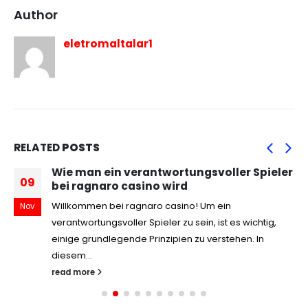
Author
eletromaltalar1
RELATED
POSTS
Wie man ein verantwortungsvoller Spieler
09
bei ragnaro casino wird
Willkommen bei ragnaro casino! Um ein
Nov
verantwortungsvoller Spieler zu sein, ist es wichtig,
einige grundlegende Prinzipien zu verstehen. In
diesem...
read more