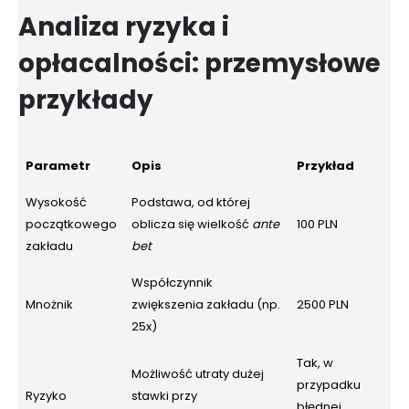
Analiza ryzyka i
opłacalności: przemysłowe
przykłady
Parametr
Opis
Przykład
Wysokość
Podstawa, od której
początkowego
oblicza się wielkość
ante
100 PLN
zakładu
bet
Współczynnik
Mnożnik
zwiększenia zakładu (np.
2500 PLN
25x)
Tak, w
Możliwość utraty dużej
przypadku
Ryzyko
stawki przy
błędnej