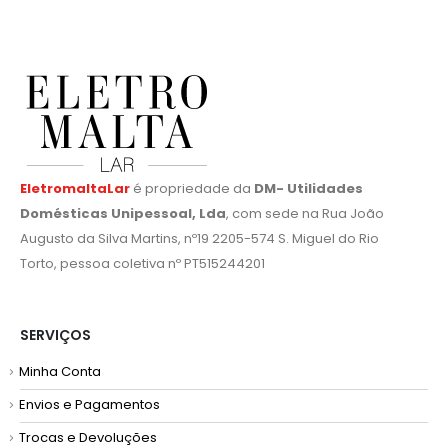
EletromaltaLar
é propriedade da
DM- Utilidades
Domésticas Unipessoal, Lda
, com sede na Rua João
Augusto da Silva Martins, nº19 2205-574 S. Miguel do Rio
Torto, pessoa coletiva nº PT515244201
SERVIÇOS
Minha Conta
Envios e Pagamentos
Trocas e Devoluções