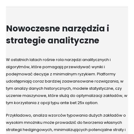
Nowoczesne narzędzia i
strategie analityczne
W ostatnich latach rośnie rola narzędzi analitycznych i
algorytmów, które pomagają przewidywać wyniki i
podejmować decyzje z minimalnym ryzykiem. Platformy
udostępniają coraz bardziej zaawansowane rozwiązania, w
tym analizy danych historycznych, modele statystyczne, czy
uczenie maszynowe, które służą do optymalizacji zakładów, w
tym korzystania z opcji typu ante bet 25x option.
Przykładowo, analiza wzorców typowania dużych zakładów o
wysokim mnożniku może prowadzić do tworzenia własnych
strategii hedgingowych, minimalizujących potencjalne straty i