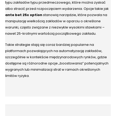
typu zakładów typu przedmeczowego, które można zyskać
albo stracić przed rozpoczęciem wydarzenia. Opcje takie jak
ante bet 25x option
stanowią narzędzie, które pozwala na
manipulację wielkością zakładów w oparciu o określone
warunki, często związane z niezwykle wysokimi stawkami –
nawet 25-krotnymi wartością początkowego zakładu.
Takie strategie stają się coraz bardziej popularne na
platformach pozwalających na automatyzację zakładów,
szczególnie w kontekście międzynarodowych rynków, gdzie
dostępne są różnorodne opcje „boostowania” potencjalnych
wygranych lub minimalizacji strat w ramach określonych
limitów ryzyka.