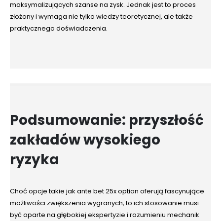
maksymalizujących szanse na zysk. Jednak jest to proces
złożony i wymaga nie tylko wiedzy teoretycznej, ale także
praktycznego doświadczenia.
Podsumowanie: przyszłość
zakładów wysokiego
ryzyka
Choć opcje takie jak ante bet 25x option oferują fascynujące
możliwości zwiększenia wygranych, to ich stosowanie musi
być oparte na głębokiej ekspertyzie i rozumieniu mechanik