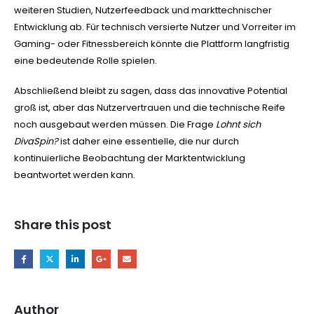
weiteren Studien, Nutzerfeedback und markttechnischer
Entwicklung ab. Für technisch versierte Nutzer und Vorreiter im
Gaming- oder Fitnessbereich könnte die Plattform langfristig
eine bedeutende Rolle spielen.
Abschließend bleibt zu sagen, dass das innovative Potential
groß ist, aber das Nutzervertrauen und die technische Reife
noch ausgebaut werden müssen. Die Frage
Lohnt sich
DivaSpin?
ist daher eine essentielle, die nur durch
kontinuierliche Beobachtung der Marktentwicklung
beantwortet werden kann.
Share this post
Author