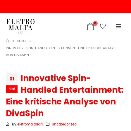
0
BLOG
INNOVATIVE SPIN-HANDLED ENTERTAINMENT: EINE KRITISCHE ANALYSE
VON DIVASPIN
Innovative Spin-
01
Handled Entertainment:
Mai
Eine kritische Analyse von
DivaSpin
By
eletromaltalar1
Uncategorized