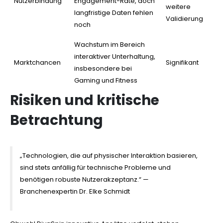
Nutzerbindung
Engagement-Rate, doch
weitere
langfristige Daten fehlen
Validierung
noch
Wachstum im Bereich
interaktiver Unterhaltung,
Marktchancen
Signifikant
insbesondere bei
Gaming und Fitness
Risiken und kritische
Betrachtung
„Technologien, die auf physischer Interaktion basieren,
sind stets anfällig für technische Probleme und
benötigen robuste Nutzerakzeptanz.“ —
Branchenexpertin Dr. Elke Schmidt