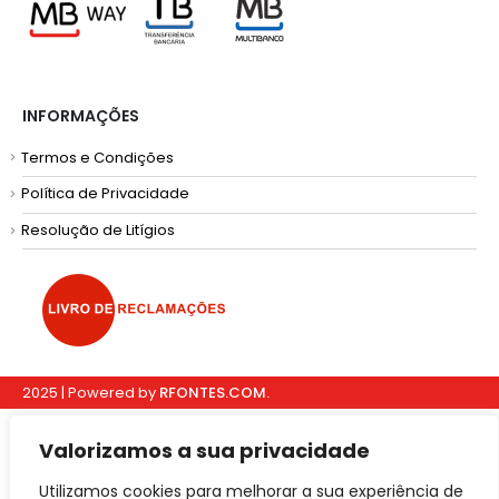
INFORMAÇÕES
Termos e Condições
Política de Privacidade
Resolução de Litígios
2025 | Powered by
RFONTES.COM.
Valorizamos a sua privacidade
Utilizamos cookies para melhorar a sua experiência de