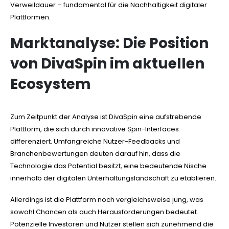
Verweildauer – fundamental für die Nachhaltigkeit digitaler
Plattformen.
Marktanalyse: Die Position
von DivaSpin im aktuellen
Ecosystem
Zum Zeitpunkt der Analyse ist DivaSpin eine aufstrebende
Plattform, die sich durch innovative Spin-Interfaces
differenziert. Umfangreiche Nutzer-Feedbacks und
Branchenbewertungen deuten darauf hin, dass die
Technologie das Potential besitzt, eine bedeutende Nische
innerhalb der digitalen Unterhaltungslandschaft zu etablieren.
Allerdings ist die Plattform noch vergleichsweise jung, was
sowohl Chancen als auch Herausforderungen bedeutet.
Potenzielle Investoren und Nutzer stellen sich zunehmend die