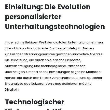
Einleitung: Die Evolution
personalisierter
Unterhaltungstechnologien
In der schnelllebigen Welt der digitalen Unterhaltung nehmen
interaktive, individualisierte Plattformen stetig zu. Neben
klassischen Streamingdiensten gewinnen innovative Ansätze
an Bedeutung, die durch spielerische Elemente,
Nutzerbeteiligung und technologische Raffinessen
überzeugen. Unter diesen Entwicklungen ragt eine Methode
hervor, die durch den Einsatz von Handrotation und optischer
Bildanalyse das Nutzererlebnis neu definieren möchte:
DivaSpin.
Technologischer