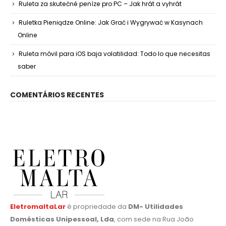
Ruleta za skutečné peníze pro PC – Jak hrát a vyhrát
Ruletka Pieniądze Online: Jak Grać i Wygrywać w Kasynach
Online
Ruleta móvil para iOS baja volatilidad: Todo lo que necesitas
saber
COMENTÁRIOS RECENTES
EletromaltaLar
é propriedade da
DM- Utilidades
Domésticas Unipessoal, Lda
, com sede na Rua João