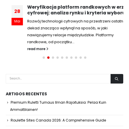
Weryfikacja platform randkowych w erze
28
cyfrowej: analiza rynku i kryteria wyboru
Rozwój technologii cyfrowych na przestrzeni ostatnich
Mai
dekad znacząco wpłynął na sposób, w jaki
nawiązujemy relacje międzyludzkie. Platformy
randkowe, od początku...
read more
ARTIGOS RECENTES
Premium Ruletti Turnaus Ilman Rajoituksia: Pelaa Kuin
Ammattilainen!
Roulette Sites Canada 2026: A Comprehensive Guide