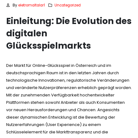
By
eletromaltalar1
Uncategorized
Einleitung: Die Evolution des
digitalen
Glücksspielmarkts
Der Markt für Online-Glücksspiel in Österreich und im
deutschsprachigen Raum ist in den letzten Jahren durch
technologische Innovationen, regulatorische Veränderungen
und veränderte Nutzerpräferenzen erheblich geprägt worden.
Mit der zunehmenden Verfügbarkeit hochentwickelter
Plattformen stehen sowohl Anbieter als auch Konsumenten
vor neuen Herausforderungen und Chancen. Angesichts
dieser dynamischen Entwicklung ist die Bewertung der
Nutzererfahrungen (User Experience) zu einem
Schlüsselelement für die Markttransparenz und die