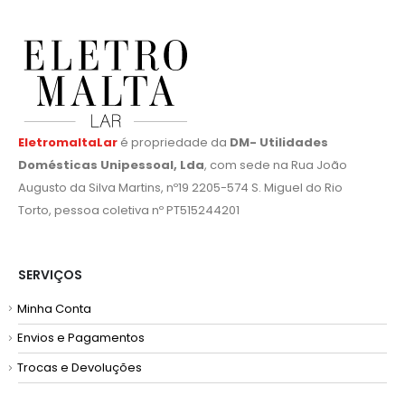
EletromaltaLar
é propriedade da
DM- Utilidades
Domésticas Unipessoal, Lda
, com sede na Rua João
Augusto da Silva Martins, nº19 2205-574 S. Miguel do Rio
Torto, pessoa coletiva nº PT515244201
SERVIÇOS
Minha Conta
Envios e Pagamentos
Trocas e Devoluções