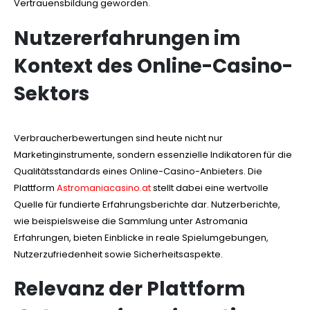
Vertrauensbildung geworden.
Nutzererfahrungen im
Kontext des Online-Casino-
Sektors
Verbraucherbewertungen sind heute nicht nur
Marketinginstrumente, sondern essenzielle Indikatoren für die
Qualitätsstandards eines Online-Casino-Anbieters. Die
Plattform
Astromaniacasino.at
stellt dabei eine wertvolle
Quelle für fundierte Erfahrungsberichte dar. Nutzerberichte,
wie beispielsweise die Sammlung unter Astromania
Erfahrungen, bieten Einblicke in reale Spielumgebungen,
Nutzerzufriedenheit sowie Sicherheitsaspekte.
Relevanz der Plattform