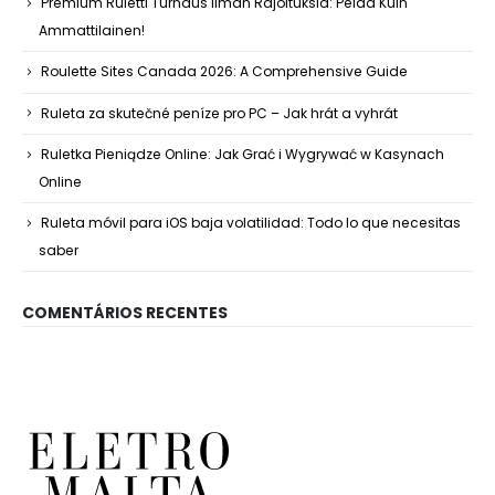
ARTIGOS RECENTES
Premium Ruletti Turnaus Ilman Rajoituksia: Pelaa Kuin
Ammattilainen!
Roulette Sites Canada 2026: A Comprehensive Guide
Ruleta za skutečné peníze pro PC – Jak hrát a vyhrát
Ruletka Pieniądze Online: Jak Grać i Wygrywać w Kasynach
Online
Ruleta móvil para iOS baja volatilidad: Todo lo que necesitas
saber
COMENTÁRIOS RECENTES