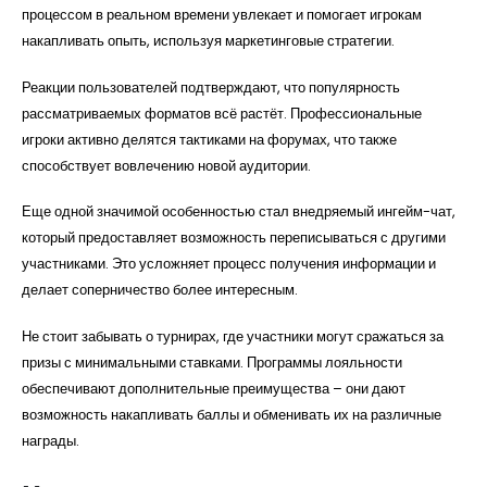
процессом в реальном времени увлекает и помогает игрокам
накапливать опыть, используя маркетинговые стратегии.
Реакции пользователей подтверждают, что популярность
рассматриваемых форматов всё растёт. Профессиональные
игроки активно делятся тактиками на форумах, что также
способствует вовлечению новой аудитории.
Еще одной значимой особенностью стал внедряемый ингейм-чат,
который предоставляет возможность переписываться с другими
участниками. Это усложняет процесс получения информации и
делает соперничество более интересным.
Не стоит забывать о турнирах, где участники могут сражаться за
призы с минимальными ставками. Программы лояльности
обеспечивают дополнительные преимущества – они дают
возможность накапливать баллы и обменивать их на различные
награды.