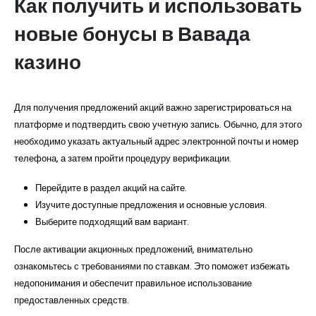
Как получить и использовать
новые бонусы в Вавада
казино
Для получения предложений акций важно зарегистрироваться на
платформе и подтвердить свою учетную запись. Обычно, для этого
необходимо указать актуальный адрес электронной почты и номер
телефона, а затем пройти процедуру верификации.
Перейдите в раздел акций на сайте.
Изучите доступные предложения и основные условия.
Выберите подходящий вам вариант.
После активации акционных предложений, внимательно
ознакомьтесь с требованиями по ставкам. Это поможет избежать
недопонимания и обеспечит правильное использование
предоставленных средств.