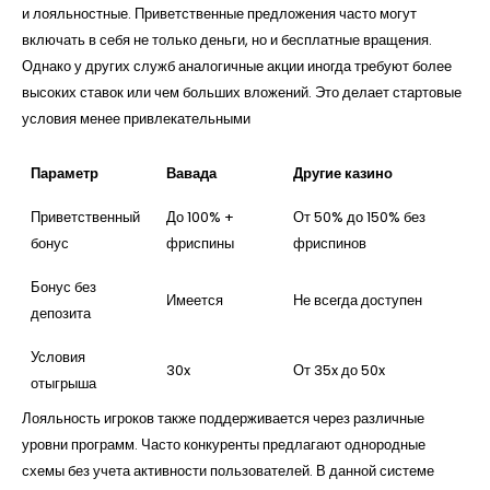
и лояльностные. Приветственные предложения часто могут
включать в себя не только деньги, но и бесплатные вращения.
Однако у других служб аналогичные акции иногда требуют более
высоких ставок или чем больших вложений. Это делает стартовые
условия менее привлекательными
Параметр
Вавада
Другие казино
Приветственный
До 100% +
От 50% до 150% без
бонус
фриспины
фриспинов
Бонус без
Имеется
Не всегда доступен
депозита
Условия
30x
От 35x до 50x
отыгрыша
Лояльность игроков также поддерживается через различные
уровни программ. Часто конкуренты предлагают однородные
схемы без учета активности пользователей. В данной системе