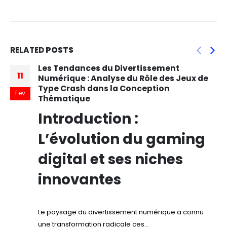
RELATED
POSTS
Die Entwicklung der Top-Online-Casinos
17
in Österreich: Ein Blick auf Innovationen
und Qualität
Set
Die österreichische Glücksspielbranche hat in den
letzten Jahren eine bemerkenswerte Transformation
durchlaufen, die stark von technologischen
Innovationen und regulatorischen Anpassungen...
read more