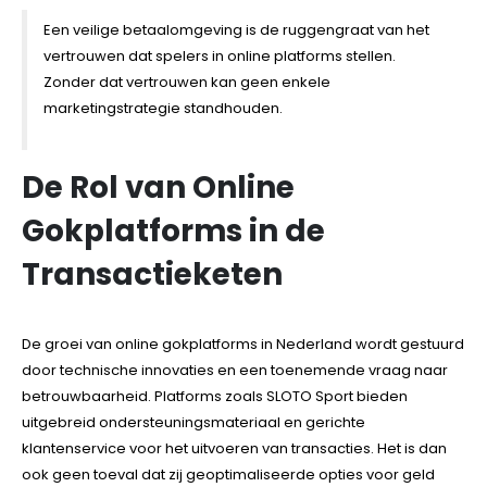
Een veilige betaalomgeving is de ruggengraat van het
vertrouwen dat spelers in online platforms stellen.
Zonder dat vertrouwen kan geen enkele
marketingstrategie standhouden.
De Rol van Online
Gokplatforms in de
Transactieketen
De groei van online gokplatforms in Nederland wordt gestuurd
door technische innovaties en een toenemende vraag naar
betrouwbaarheid. Platforms zoals SLOTO Sport bieden
uitgebreid ondersteuningsmateriaal en gerichte
klantenservice voor het uitvoeren van transacties. Het is dan
ook geen toeval dat zij geoptimaliseerde opties voor geld