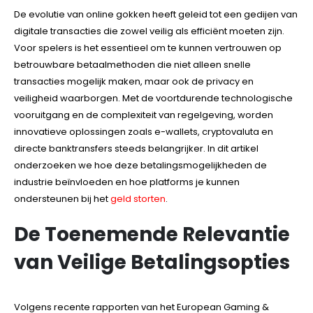
De evolutie van online gokken heeft geleid tot een gedijen van
digitale transacties die zowel veilig als efficiënt moeten zijn.
Voor spelers is het essentieel om te kunnen vertrouwen op
betrouwbare betaalmethoden die niet alleen snelle
transacties mogelijk maken, maar ook de privacy en
veiligheid waarborgen. Met de voortdurende technologische
vooruitgang en de complexiteit van regelgeving, worden
innovatieve oplossingen zoals e-wallets, cryptovaluta en
directe banktransfers steeds belangrijker. In dit artikel
onderzoeken we hoe deze betalingsmogelijkheden de
industrie beïnvloeden en hoe platforms je kunnen
ondersteunen bij het
geld storten
.
De Toenemende Relevantie
van Veilige Betalingsopties
Volgens recente rapporten van het European Gaming &