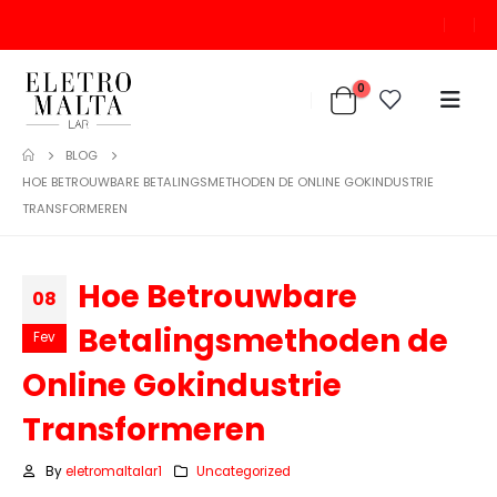
0
BLOG
HOE BETROUWBARE BETALINGSMETHODEN DE ONLINE GOKINDUSTRIE
TRANSFORMEREN
Hoe Betrouwbare
08
Betalingsmethoden de
Fev
Online Gokindustrie
Transformeren
By
eletromaltalar1
Uncategorized