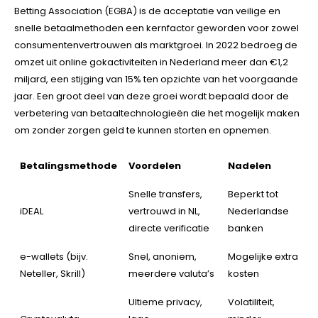
Betting Association (EGBA) is de acceptatie van veilige en
snelle betaalmethoden een kernfactor geworden voor zowel
consumentenvertrouwen als marktgroei. In 2022 bedroeg de
omzet uit online gokactiviteiten in Nederland meer dan €1,2
miljard, een stijging van 15% ten opzichte van het voorgaande
jaar. Een groot deel van deze groei wordt bepaald door de
verbetering van betaaltechnologieën die het mogelijk maken
om zonder zorgen geld te kunnen storten en opnemen.
Betalingsmethode
Voordelen
Nadelen
Snelle transfers,
Beperkt tot
iDEAL
vertrouwd in NL,
Nederlandse
directe verificatie
banken
e-wallets (bijv.
Snel, anoniem,
Mogelijke extra
Neteller, Skrill)
meerdere valuta’s
kosten
Ultieme privacy,
Volatiliteit,