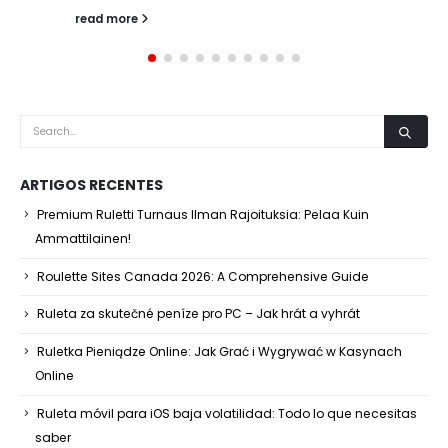
ARTIGOS RECENTES
Premium Ruletti Turnaus Ilman Rajoituksia: Pelaa Kuin
Ammattilainen!
Roulette Sites Canada 2026: A Comprehensive Guide
Ruleta za skutečné peníze pro PC – Jak hrát a vyhrát
Ruletka Pieniądze Online: Jak Grać i Wygrywać w Kasynach
Online
Ruleta móvil para iOS baja volatilidad: Todo lo que necesitas
saber
COMENTÁRIOS RECENTES