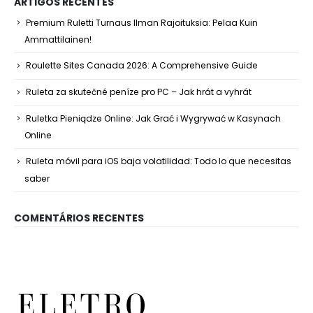
ARTIGOS RECENTES
Premium Ruletti Turnaus Ilman Rajoituksia: Pelaa Kuin
Ammattilainen!
Roulette Sites Canada 2026: A Comprehensive Guide
Ruleta za skutečné peníze pro PC – Jak hrát a vyhrát
Ruletka Pieniądze Online: Jak Grać i Wygrywać w Kasynach
Online
Ruleta móvil para iOS baja volatilidad: Todo lo que necesitas
saber
COMENTÁRIOS RECENTES