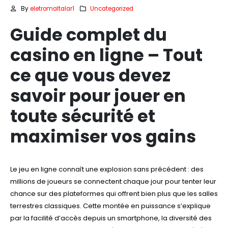
By
eletromaltalar1
Uncategorized
Guide complet du
casino en ligne – Tout
ce que vous devez
savoir pour jouer en
toute sécurité et
maximiser vos gains
Le jeu en ligne connaît une explosion sans précédent : des
millions de joueurs se connectent chaque jour pour tenter leur
chance sur des plateformes qui offrent bien plus que les salles
terrestres classiques. Cette montée en puissance s’explique
par la facilité d’accès depuis un smartphone, la diversité des