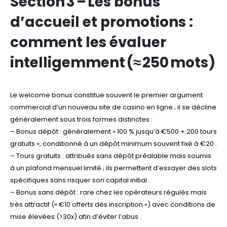
Section 3 – Les bonus
d’accueil et promotions :
comment les évaluer
intelligemment (≈ 250 mots)
Le welcome bonus constitue souvent le premier argument
commercial d’un nouveau site de casino en ligne ; il se décline
généralement sous trois formes distinctes :
– Bonus dépôt : généralement « 100 % jusqu’à €500 + 200 tours
gratuits », conditionné à un dépôt minimum souvent fixé à €20 .
– Tours gratuits : attribués sans dépôt préalable mais soumis
à un plafond mensuel limité ; ils permettent d’essayer des slots
spécifiques sans risquer son capital initial .
– Bonus sans dépôt : rare chez les opérateurs régulés mais
très attractif (« €10 offerts dès inscription ») avec conditions de
mise élevées (>30x) afin d’éviter l’abus .