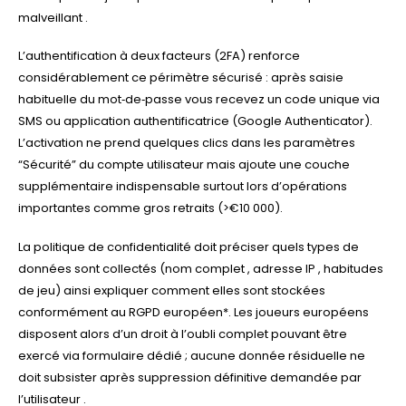
malveillant .
L’authentification à deux facteurs (2FA) renforce
considérablement ce périmètre sécurisé : après saisie
habituelle du mot‑de‑passe vous recevez un code unique via
SMS ou application authentificatrice (Google Authenticator).
L’activation ne prend quelques clics dans les paramètres
“Sécurité” du compte utilisateur mais ajoute une couche
supplémentaire indispensable surtout lors d’opérations
importantes comme gros retraits (>€10 000).
La politique de confidentialité doit préciser quels types de
données sont collectés (nom complet , adresse IP , habitudes
de jeu) ainsi expliquer comment elles sont stockées
conformément au RGPD européen*. Les joueurs européens
disposent alors d’un droit à l’oubli complet pouvant être
exercé via formulaire dédié ; aucune donnée résiduelle ne
doit subsister après suppression définitive demandée par
l’utilisateur .