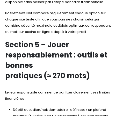
disponible sans passer par l’étape bancaire traditionnelle .
Basketnews.Net compare régulièrement chaque option sur
chaque site testé afin que vous puissiez choisir celui qui
combine sécurité maximale et délais optimaux correspondant
au meilleur casino en ligne adapté à votre profil.
Section 5 – Jouer
responsablement : outils et
bonnes
pratiques (≈ 270 mots)
Le jeu responsable commence par fixer clairement ses limites
financières :
Dépôt quotidien/hebdomadaire : définissez un plafond
maximal (€100/jour ou €500/semaine) via votre compte