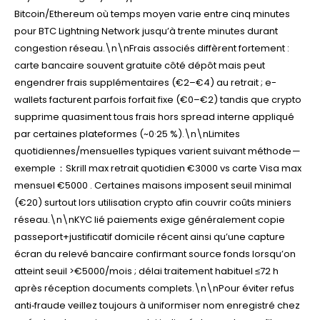
Bitcoin/Ethereum où temps moyen varie entre cinq minutes
pour BTC Lightning Network jusqu’à trente minutes durant
congestion réseau.\n\nFrais associés diffèrent fortement :
carte bancaire souvent gratuite côté dépôt mais peut
engendrer frais supplémentaires (€2–€4) au retrait ; e-
wallets facturent parfois forfait fixe (€0–€2) tandis que crypto
supprime quasiment tous frais hors spread interne appliqué
par certaines plateformes (~0·25 %).\n\nLimites
quotidiennes/mensuelles typiques varient suivant méthode —
exemple ：Skrill max retrait quotidien €3000 vs carte Visa max
mensuel €5000 . Certaines maisons imposent seuil minimal
(€20) surtout lors utilisation crypto afin couvrir coûts miniers
réseau.\n\nKYC lié paiements exige généralement copie
passeport+justificatif domicile récent ainsi qu’une capture
écran du relevé bancaire confirmant source fonds lorsqu’on
atteint seuil >€5000/mois ; délai traitement habituel ≤72 h
après réception documents complets.\n\nPour éviter refus
anti‑fraude veillez toujours à uniformiser nom enregistré chez