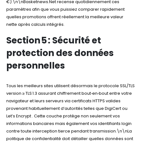
€).\n\nBasketnews.Net recense quotidiennement ces
paramètres afin que vous puissiez comparer rapidement
quelles promotions offrent réellement la meilleure valeur
nette après calculs intégrés.
Section 5 : Sécurité et
protection des données
personnelles
Tous les meilleurs sites utilisent désormais le protocole SSL/TLS
version ≥ TLS 1.​3 assurant chiffrement bout‑en‑bout entre votre
navigateur et leurs serveurs via certificats HTTPS valides
provenant habituellement d’autorités telles que DigiCert ou
Let’s Encrypt . Cette couche protège non seulement vos
informations bancaires mais également vos identifiants login
contre toute interception tierce pendant transmission.\n\nLa
politique de confidentialité doit détailler quelles données sont