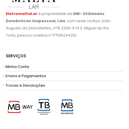
EletromaltaLar
é propriedade da
DM- Utilidades
Domésticas Unipessoal, Lda
, com sede na Rua João
Augusto da Silva Martins, nº19 2205-574 S. Miguel do Rio
Torto, pessoa coletiva nº PT515244201
SERVIÇOS
Minha Conta
Envios e Pagamentos
Trocas e Devoluções