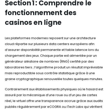
Section 1 : Comprendre le
fonctionnement des
casinos en ligne
Les plateformes modernes reposent sur une architecture
cloud répartie sur plusieurs data centers européens afin
d’assurer disponibilité permanente et faible latence lors du
chargement des jeux. Chaque partie est alimentée par un
générateur aléatoire de nombres (RNG) certifié par des
laboratoires tiers ; l’algorithme produit un résultat imprévisible
mais reproductible sous contrôle statistique grâce à une
graine cryptographique renouvelée toutes quelques minutes.
Contrairement aux établissements physiques où le hasard est
assuré par la mécanique d’une roue ou d’un jeu de cartes
réel, le virtuel offre une transparence accrue grâce aux audits
publiés régulièrement par eCOGRA ou iTech Labs qui vérifient