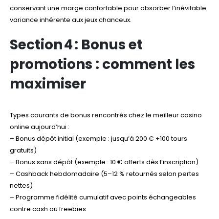
conservant une marge confortable pour absorber l’inévitable
variance inhérente aux jeux chanceux.
Section 4 : Bonus et
promotions : comment les
maximiser
Types courants de bonus rencontrés chez le meilleur casino
online aujourd’hui :
– Bonus dépôt initial (exemple : jusqu’à 200 € +100 tours
gratuits)
– Bonus sans dépôt (exemple : 10 € offerts dès l’inscription)
– Cashback hebdomadaire (5–12 % retournés selon pertes
nettes)
– Programme fidélité cumulatif avec points échangeables
contre cash ou freebies