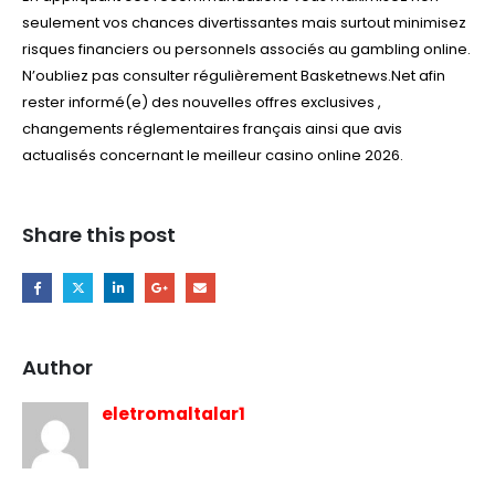
seulement vos chances divertissantes mais surtout minimisez
risques financiers ou personnels associés au gambling online.
N’oubliez pas consulter régulièrement Basketnews.Net afin
rester informé(e) des nouvelles offres exclusives ,
changements réglementaires français ainsi que avis
actualisés concernant le meilleur casino online 2026.
Share this post
Author
eletromaltalar1