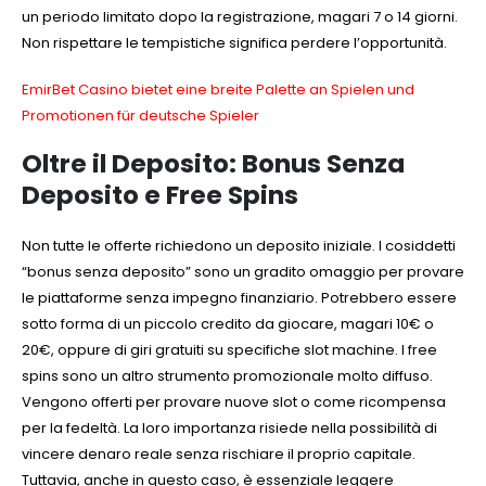
un periodo limitato dopo la registrazione, magari 7 o 14 giorni.
Non rispettare le tempistiche significa perdere l’opportunità.
EmirBet Casino bietet eine breite Palette an Spielen und
Promotionen für deutsche Spieler
Oltre il Deposito: Bonus Senza
Deposito e Free Spins
Non tutte le offerte richiedono un deposito iniziale. I cosiddetti
“bonus senza deposito” sono un gradito omaggio per provare
le piattaforme senza impegno finanziario. Potrebbero essere
sotto forma di un piccolo credito da giocare, magari 10€ o
20€, oppure di giri gratuiti su specifiche slot machine. I free
spins sono un altro strumento promozionale molto diffuso.
Vengono offerti per provare nuove slot o come ricompensa
per la fedeltà. La loro importanza risiede nella possibilità di
vincere denaro reale senza rischiare il proprio capitale.
Tuttavia, anche in questo caso, è essenziale leggere