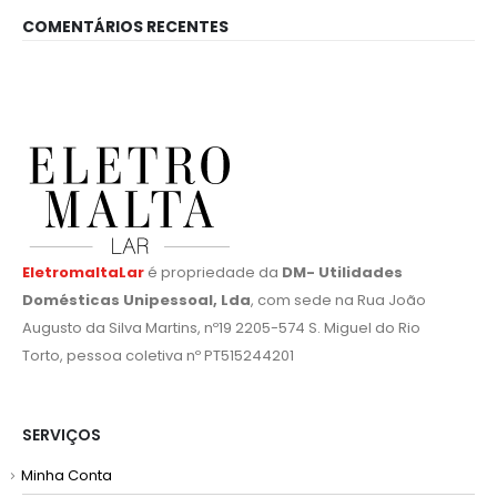
COMENTÁRIOS RECENTES
EletromaltaLar
é propriedade da
DM- Utilidades
Domésticas Unipessoal, Lda
, com sede na Rua João
Augusto da Silva Martins, nº19 2205-574 S. Miguel do Rio
Torto, pessoa coletiva nº PT515244201
SERVIÇOS
Minha Conta