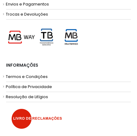
Envios e Pagamentos
Trocas e Devoluções
INFORMAÇÕES
Termos e Condições
Política de Privacidade
Resolução de Litígios