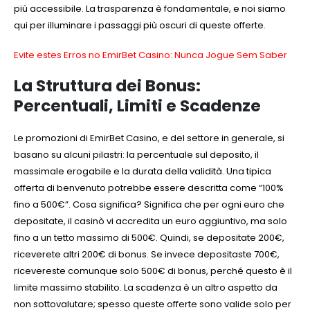
più accessibile. La trasparenza è fondamentale, e noi siamo
qui per illuminare i passaggi più oscuri di queste offerte.
Evite estes Erros no EmirBet Casino: Nunca Jogue Sem Saber
La Struttura dei Bonus:
Percentuali, Limiti e Scadenze
Le promozioni di EmirBet Casino, e del settore in generale, si
basano su alcuni pilastri: la percentuale sul deposito, il
massimale erogabile e la durata della validità. Una tipica
offerta di benvenuto potrebbe essere descritta come “100%
fino a 500€”. Cosa significa? Significa che per ogni euro che
depositate, il casinò vi accredita un euro aggiuntivo, ma solo
fino a un tetto massimo di 500€. Quindi, se depositate 200€,
riceverete altri 200€ di bonus. Se invece depositaste 700€,
ricevereste comunque solo 500€ di bonus, perché questo è il
limite massimo stabilito. La scadenza è un altro aspetto da
non sottovalutare; spesso queste offerte sono valide solo per