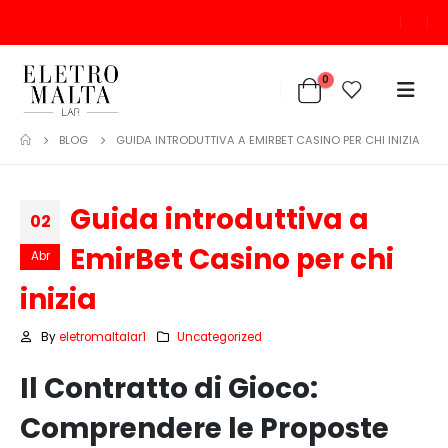
0
BLOG
GUIDA INTRODUTTIVA A EMIRBET CASINO PER CHI INIZIA
Guida introduttiva a
02
EmirBet Casino per chi
Abr
inizia
By
eletromaltalar1
Uncategorized
Il Contratto di Gioco:
Comprendere le Proposte