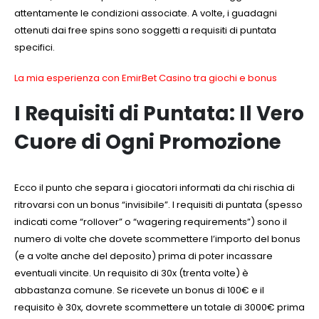
attentamente le condizioni associate. A volte, i guadagni
ottenuti dai free spins sono soggetti a requisiti di puntata
specifici.
La mia esperienza con EmirBet Casino tra giochi e bonus
I Requisiti di Puntata: Il Vero
Cuore di Ogni Promozione
Ecco il punto che separa i giocatori informati da chi rischia di
ritrovarsi con un bonus “invisibile”. I requisiti di puntata (spesso
indicati come “rollover” o “wagering requirements”) sono il
numero di volte che dovete scommettere l’importo del bonus
(e a volte anche del deposito) prima di poter incassare
eventuali vincite. Un requisito di 30x (trenta volte) è
abbastanza comune. Se ricevete un bonus di 100€ e il
requisito è 30x, dovrete scommettere un totale di 3000€ prima