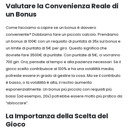
Valutare la Convenienza Reale di
un Bonus
Come facciamo a capire se un bonus è davvero
conveniente? Dobbiamo fare un piccolo calcolo. Prendiamo
un bonus di 100€ con un requisito di puntata di 35x sul bonus e
un limite di puntata di 5€ per giro. Questo significa che
dovrete fare 3500€ di puntate. Con puntate di 5€, ci vorranno
700 giri. Ora, pensate al tempo e alla pazienza necessari. Se il
gioco scelto contribuisce al 100% e ha una volatilità media,
potreste essere in grado di gestire la cosa. Ma se il contributo
è basso, o la volatilità è alta, il rischio aumenta
esponenzialmente. Un bonus più piccolo con requisiti più
bassi (ad esempio, 20x) potrebbe essere molto più pratico da
“sbloccare”.
La Importanza della Scelta del
Gioco