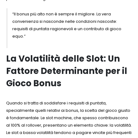
“Il bonus più alto non è sempre il migliore. La vera
convenienza si nasconde nelle condizioni nascoste:
requisiti di puntata ragionevoli e un contributo di gioco
equo.”
La Volatilità delle Slot: Un
Fattore Determinante per il
Gioco Bonus
Quando si tratta di soddisfare i requisiti di puntata,
specialmente quelli relativi ai bonus, la scelta del gioco giusto
è fondamentale. Le slot machine, che spesso contribuiscono
al 100% al rollover, presentano un elemento chiave: la volatilità.
Le slot a bassa volatilità tendono a pagare vincite più frequenti