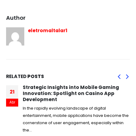
Author
eletromaltalar1
RELATED
POSTS
Strategic Insights into Mobile Gaming
21
Innovation: Spotlight on Casino App
Development
Abr
In the rapidly evolving landscape of digital
entertainment, mobile applications have become the
cornerstone of user engagement, especially within
the...