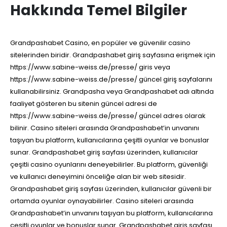
Hakkında Temel Bilgiler
Grandpashabet Casino, en popüler ve güvenilir casino
sitelerinden biridir. Grandpashabet giriş sayfasına erişmek için
https://www.sabine-weiss.de/presse/ giris veya
https://www.sabine-weiss.de/presse/ güncel giriş sayfalarını
kullanabilirsiniz. Grandpasha veya Grandpashabet adı altında
faaliyet gösteren bu sitenin güncel adresi de
https://www.sabine-weiss.de/presse/ güncel adres olarak
bilinir. Casino siteleri arasında Grandpashabet’in unvanını
taşıyan bu platform, kullanıcılarına çeşitli oyunlar ve bonuslar
sunar. Grandpashabet giriş sayfası üzerinden, kullanıcılar
çeşitli casino oyunlarını deneyebilirler. Bu platform, güvenliği
ve kullanıcı deneyimini önceliğe alan bir web sitesidir.
Grandpashabet giriş sayfası üzerinden, kullanıcılar güvenli bir
ortamda oyunlar oynayabilirler. Casino siteleri arasında
Grandpashabet’in unvanını taşıyan bu platform, kullanıcılarına
çeşitli oyunlar ve bonuslar sunar. Grandpashabet giriş sayfası