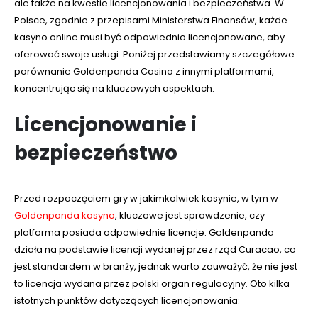
ale także na kwestie licencjonowania i bezpieczeństwa. W
Polsce, zgodnie z przepisami Ministerstwa Finansów, każde
kasyno online musi być odpowiednio licencjonowane, aby
oferować swoje usługi. Poniżej przedstawiamy szczegółowe
porównanie Goldenpanda Casino z innymi platformami,
koncentrując się na kluczowych aspektach.
Licencjonowanie i
bezpieczeństwo
Przed rozpoczęciem gry w jakimkolwiek kasynie, w tym w
Goldenpanda kasyno
, kluczowe jest sprawdzenie, czy
platforma posiada odpowiednie licencje. Goldenpanda
działa na podstawie licencji wydanej przez rząd Curacao, co
jest standardem w branży, jednak warto zauważyć, że nie jest
to licencja wydana przez polski organ regulacyjny. Oto kilka
istotnych punktów dotyczących licencjonowania: