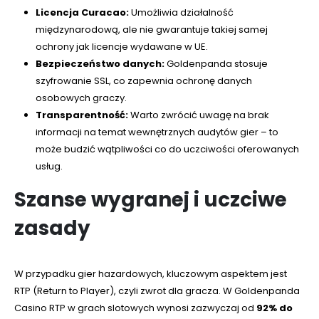
Licencja Curacao:
Umożliwia działalność
międzynarodową, ale nie gwarantuje takiej samej
ochrony jak licencje wydawane w UE.
Bezpieczeństwo danych:
Goldenpanda stosuje
szyfrowanie SSL, co zapewnia ochronę danych
osobowych graczy.
Transparentność:
Warto zwrócić uwagę na brak
informacji na temat wewnętrznych audytów gier – to
może budzić wątpliwości co do uczciwości oferowanych
usług.
Szanse wygranej i uczciwe
zasady
W przypadku gier hazardowych, kluczowym aspektem jest
RTP (Return to Player), czyli zwrot dla gracza. W Goldenpanda
Casino RTP w grach slotowych wynosi zazwyczaj od
92% do