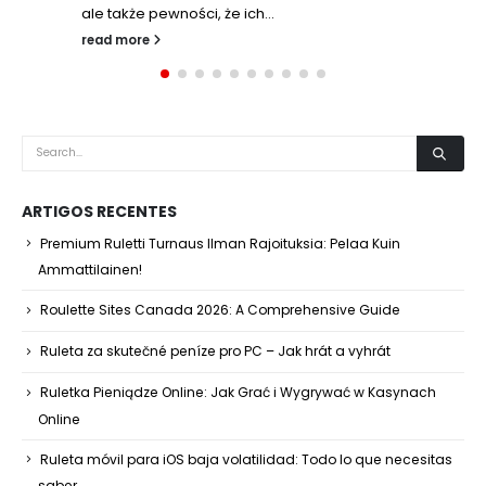
Dieses Design sorgt dafür, dass...
read more
ARTIGOS RECENTES
Premium Ruletti Turnaus Ilman Rajoituksia: Pelaa Kuin
Ammattilainen!
Roulette Sites Canada 2026: A Comprehensive Guide
Ruleta za skutečné peníze pro PC – Jak hrát a vyhrát
Ruletka Pieniądze Online: Jak Grać i Wygrywać w Kasynach
Online
Ruleta móvil para iOS baja volatilidad: Todo lo que necesitas
saber