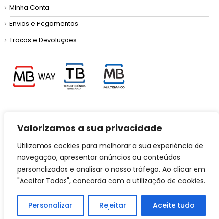
Minha Conta
Envios e Pagamentos
Trocas e Devoluções
INFORMAÇÕES
Valorizamos a sua privacidade
Termos e Condições
Utilizamos cookies para melhorar a sua experiência de
Política de Privacidade
navegação, apresentar anúncios ou conteúdos
personalizados e analisar o nosso tráfego. Ao clicar em
Resolução de Litígios
"Aceitar Todos", concorda com a utilização de cookies.
Personalizar
Rejeitar
Aceite tudo