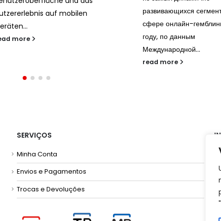
as
Spie
развивающихся сегментов в
n
bevor
сфере онлайн-гемблинга. В 2023
rea
году, по данным
Международной...
read more
SERVIÇOS
I
Minha Conta
T
Envios e Pagamentos
Po
Trocas e Devoluções
Re