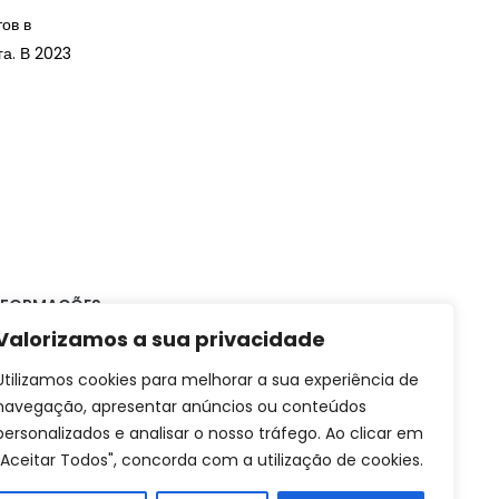
lern in Deutschland. Doch
un rôle déterminant dans
 Sie Ihr hart...
fidélisation...
d more
read more
NFORMAÇÕES
Valorizamos a sua privacidade
ermos e Condições
Utilizamos cookies para melhorar a sua experiência de
lítica de Privacidade
navegação, apresentar anúncios ou conteúdos
solução de Litígios
personalizados e analisar o nosso tráfego. Ao clicar em
"Aceitar Todos", concorda com a utilização de cookies.