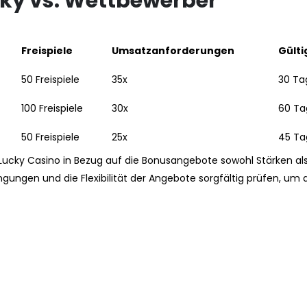
ky vs. Wettbewerber
Freispiele
Umsatzanforderungen
Gülti
50 Freispiele
35x
30 Ta
100 Freispiele
30x
60 Ta
50 Freispiele
25x
45 Ta
ucky Casino in Bezug auf die Bonusangebote sowohl Stärken al
gungen und die Flexibilität der Angebote sorgfältig prüfen, um 