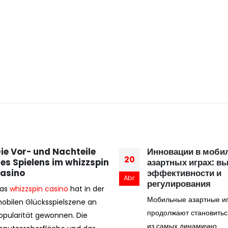
le
Инновации в мобильных
Zod
20
10
zspin
азартных играх: вызовы
max
эффективности и
Ge
Abr
Mai
регулирования
n der
Zodi
Мобильные азартные игры
 an
letz
продолжают становиться одним
gewo
из самых динамично