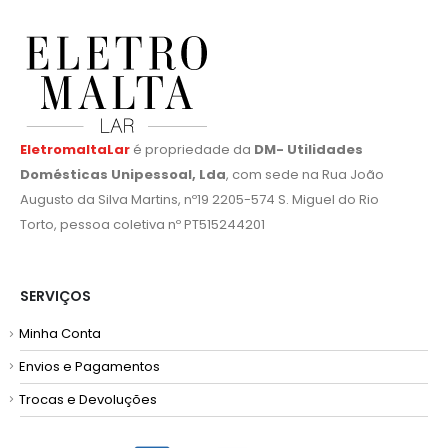
EletromaltaLar
é propriedade da
DM- Utilidades
Domésticas Unipessoal, Lda
, com sede na Rua João
Augusto da Silva Martins, nº19 2205-574 S. Miguel do Rio
Torto, pessoa coletiva nº PT515244201
SERVIÇOS
Minha Conta
Envios e Pagamentos
Trocas e Devoluções