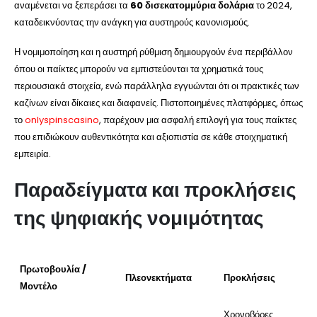
αναμένεται να ξεπεράσει τα
60 δισεκατομμύρια δολάρια
το 2024,
καταδεικνύοντας την ανάγκη για αυστηρούς κανονισμούς.
Η νομιμοποίηση και η αυστηρή ρύθμιση δημιουργούν ένα περιβάλλον
όπου οι παίκτες μπορούν να εμπιστεύονται τα χρηματικά τους
περιουσιακά στοιχεία, ενώ παράλληλα εγγυώνται ότι οι πρακτικές των
καζίνων είναι δίκαιες και διαφανείς. Πιστοποιημένες πλατφόρμες, όπως
το
onlyspinscasino
, παρέχουν μια ασφαλή επιλογή για τους παίκτες
που επιδιώκουν αυθεντικότητα και αξιοπιστία σε κάθε στοιχηματική
εμπειρία.
Παραδείγματα και προκλήσεις
της ψηφιακής νομιμότητας
Πρωτοβουλία /
Πλεονεκτήματα
Προκλήσεις
Μοντέλο
Χρονοβόρες