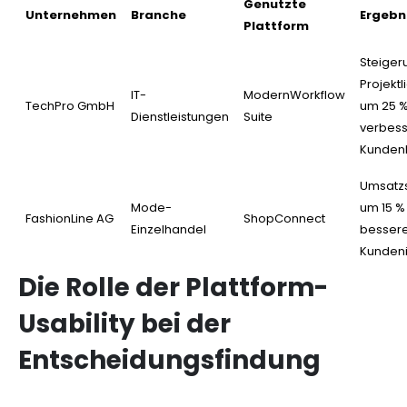
Genutzte
Unternehmen
Branche
Ergebn
Plattform
Steiger
Projektl
IT-
ModernWorkflow
TechPro GmbH
um 25 %
Dienstleistungen
Suite
verbess
Kunden
Umsatz
Mode-
um 15 %
FashionLine AG
ShopConnect
Einzelhandel
besser
Kundeni
Die Rolle der Plattform-
Usability bei der
Entscheidungsfindung