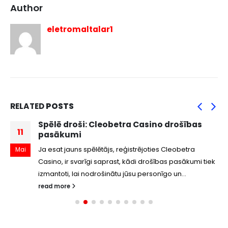
Author
eletromaltalar1
RELATED
POSTS
Spēlē droši: Cleobetra Casino drošības
11
pasākumi
Ja esat jauns spēlētājs, reģistrējoties Cleobetra
Mai
Casino, ir svarīgi saprast, kādi drošības pasākumi tiek
izmantoti, lai nodrošinātu jūsu personīgo un...
read more