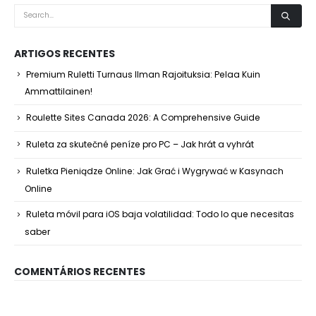
ARTIGOS RECENTES
Premium Ruletti Turnaus Ilman Rajoituksia: Pelaa Kuin
Ammattilainen!
Roulette Sites Canada 2026: A Comprehensive Guide
Ruleta za skutečné peníze pro PC – Jak hrát a vyhrát
Ruletka Pieniądze Online: Jak Grać i Wygrywać w Kasynach
Online
Ruleta móvil para iOS baja volatilidad: Todo lo que necesitas
saber
COMENTÁRIOS RECENTES